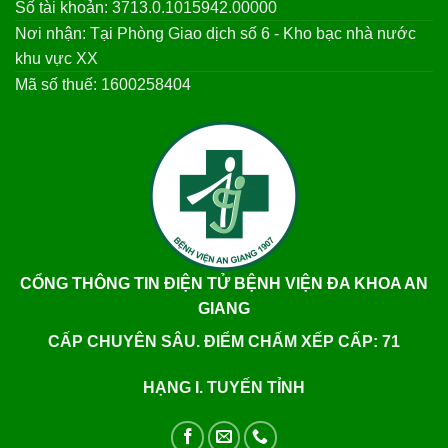
Số tài khoản: 3713.0.1015942.00000
Nơi nhận: Tại Phòng Giao dịch số 6 - Kho bạc nhà nước
khu vực XX
Mã số thuế: 1600258404
CỔNG THÔNG TIN ĐIỆN TỬ BỆNH VIỆN ĐA KHOA AN
GIANG
CẤP CHUYÊN SÂU. ĐIỂM CHẤM XẾP CẤP: 71
HẠNG I. TUYẾN TỈNH