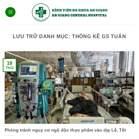
Bỏ
qua
nội
dung
LƯU TRỮ DANH MỤC:
THỐNG KÊ GS TUẤN
16
Th12
Phòng tránh nguy cơ ngộ độc thực phẩm vào dịp Lễ, Tết