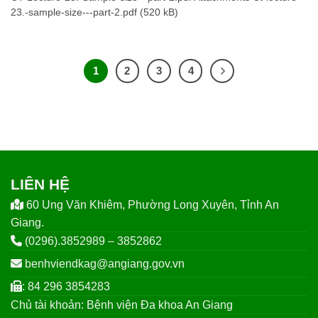
23.-sample-size---part-2.pdf (520 kB)
1
2
3
4
LIÊN HỆ
60 Ung Văn Khiêm, Phường Long Xuyên, Tỉnh An
Giang.
(0296).3852989 – 3852862
benhviendkag@angiang.gov.vn
: 84 296 3854283
Chủ tài khoản: Bệnh viện Đa khoa An Giang