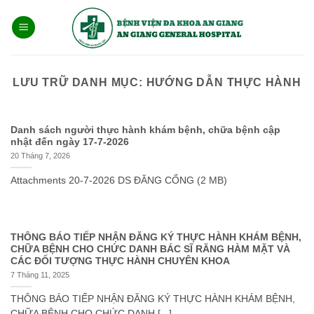
Bỏ
qua
nội
dung
LƯU TRỮ DANH MỤC:
HƯỚNG DẪN THỰC HÀNH
Danh sách người thực hành khám bệnh, chữa bệnh cập
nhật đến ngày 17-7-2026
20 Tháng 7, 2026
Attachments 20-7-2026 DS ĐĂNG CỔNG (2 MB)
THÔNG BÁO TIẾP NHẬN ĐĂNG KÝ THỰC HÀNH KHÁM BỆNH,
CHỮA BỆNH CHO CHỨC DANH BÁC SĨ RĂNG HÀM MẶT VÀ
CÁC ĐỐI TƯỢNG THỰC HÀNH CHUYÊN KHOA
7 Tháng 11, 2025
THÔNG BÁO TIẾP NHẬN ĐĂNG KÝ THỰC HÀNH KHÁM BỆNH,
CHỮA BỆNH CHO CHỨC DANH [...]