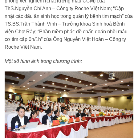
phòng xét nghiệm (chất lượng mẫu CCM) của
ThS.Nguyễn Chí Anh – Công ty Roche Việt Nam; “Cập
nhật các dấu ấn sinh học trong quản lý bệnh tim mạch” của
TS.BS.Trần Thành Vinh – Trưởng khoa Sinh hoá Bệnh
viện Chợ Rẫy; “Phần mềm phác đồ chẩn đoán nhồi máu
cơ tim cấp 0h/1h” của Ông Nguyễn Việt Hoàn – Công ty
Roche Việt Nam.
Một số hình ảnh trong chương trình: