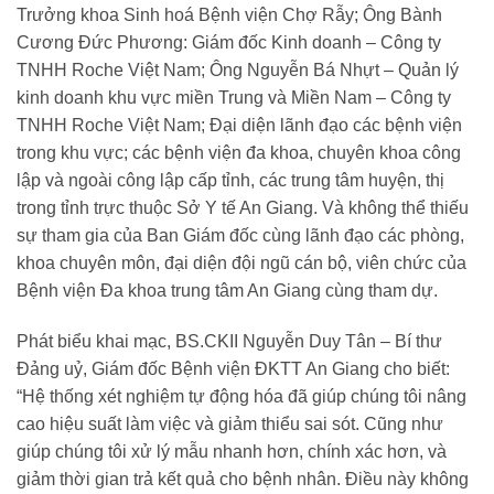
Trưởng khoa Sinh hoá Bệnh viện Chợ Rẫy; Ông Bành
Cương Đức Phương: Giám đốc Kinh doanh – Công ty
TNHH Roche Việt Nam; Ông Nguyễn Bá Nhựt – Quản lý
kinh doanh khu vực miền Trung và Miền Nam – Công ty
TNHH Roche Việt Nam; Đại diện lãnh đạo các bệnh viện
trong khu vực; các bệnh viện đa khoa, chuyên khoa công
lập và ngoài công lập cấp tỉnh, các trung tâm huyện, thị
trong tỉnh trực thuộc Sở Y tế An Giang. Và không thể thiếu
sự tham gia của Ban Giám đốc cùng lãnh đạo các phòng,
khoa chuyên môn, đại diện đội ngũ cán bộ, viên chức của
Bệnh viện Đa khoa trung tâm An Giang cùng tham dự.
Phát biểu khai mạc, BS.CKII Nguyễn Duy Tân – Bí thư
Đảng uỷ, Giám đốc Bệnh viện ĐKTT An Giang cho biết:
“Hệ thống xét nghiệm tự động hóa đã giúp chúng tôi nâng
cao hiệu suất làm việc và giảm thiểu sai sót. Cũng như
giúp chúng tôi xử lý mẫu nhanh hơn, chính xác hơn, và
giảm thời gian trả kết quả cho bệnh nhân. Điều này không