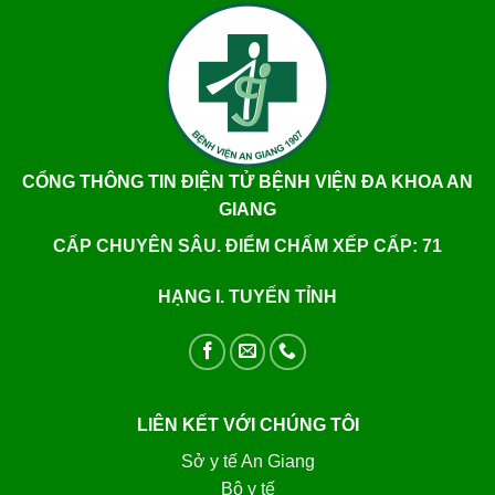
CỔNG THÔNG TIN ĐIỆN TỬ BỆNH VIỆN ĐA KHOA AN
GIANG
CẤP CHUYÊN SÂU. ĐIỂM CHẤM XẾP CẤP: 71
HẠNG I. TUYẾN TỈNH
LIÊN KẾT VỚI CHÚNG TÔI
Sở y tế An Giang
Bộ y tế