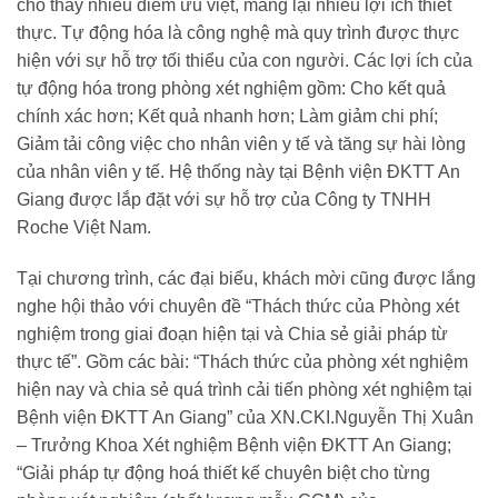
cho thấy nhiều điểm ưu việt, mang lại nhiều lợi ích thiết
thực. Tự động hóa là công nghệ mà quy trình được thực
hiện với sự hỗ trợ tối thiểu của con người. Các lợi ích của
tự động hóa trong phòng xét nghiệm gồm: Cho kết quả
chính xác hơn; Kết quả nhanh hơn; Làm giảm chi phí;
Giảm tải công việc cho nhân viên y tế và tăng sự hài lòng
của nhân viên y tế. Hệ thống này tại Bệnh viện ĐKTT An
Giang được lắp đặt với sự hỗ trợ của Công ty TNHH
Roche Việt Nam.
Tại chương trình, các đại biểu, khách mời cũng được lắng
nghe hội thảo với chuyên đề “Thách thức của Phòng xét
nghiệm trong giai đoạn hiện tại và Chia sẻ giải pháp từ
thực tế”. Gồm các bài: “Thách thức của phòng xét nghiệm
hiện nay và chia sẻ quá trình cải tiến phòng xét nghiệm tại
Bệnh viện ĐKTT An Giang” của XN.CKI.Nguyễn Thị Xuân
– Trưởng Khoa Xét nghiệm Bệnh viện ĐKTT An Giang;
“Giải pháp tự động hoá thiết kế chuyên biệt cho từng