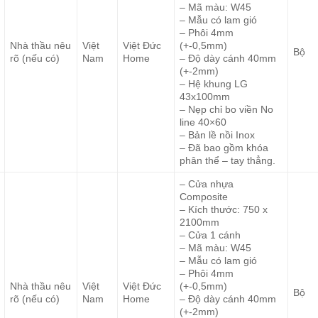
– Mã màu: W45
– Mẫu có lam gió
– Phôi 4mm
Nhà thầu nêu
Việt
Việt Đức
(+-0,5mm)
Bộ
rõ (nếu có)
Nam
Home
– Độ dày cánh 40mm
(+-2mm)
– Hệ khung LG
43x100mm
– Nẹp chỉ bo viền No
line 40×60
– Bản lề nồi Inox
– Đã bao gồm khóa
phân thể – tay thẳng.
– Cửa nhựa
Composite
– Kích thước: 750 x
2100mm
– Cửa 1 cánh
– Mã màu: W45
– Mẫu có lam gió
– Phôi 4mm
Nhà thầu nêu
Việt
Việt Đức
(+-0,5mm)
Bộ
rõ (nếu có)
Nam
Home
– Độ dày cánh 40mm
(+-2mm)