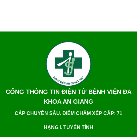
CỔNG THÔNG TIN ĐIỆN TỬ BỆNH VIỆN ĐA
KHOA AN GIANG
CẤP CHUYÊN SÂU. ĐIỂM CHẤM XẾP CẤP: 71
HẠNG I. TUYẾN TỈNH