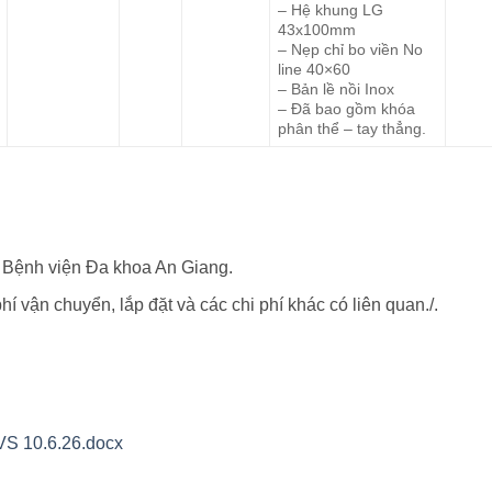
– Hệ khung LG
43x100mm
– Nẹp chỉ bo viền No
line 40×60
– Bản lề nồi Inox
– Đã bao gồm khóa
phân thể – tay thẳng.
ại Bệnh viện Đa khoa An Giang.
phí vận chuyển, lắp đặt và các chi phí khác có liên quan./.
VS 10.6.26.docx