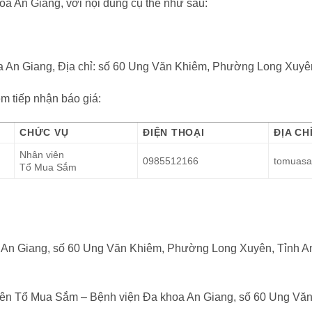
oa An Giang, với nội dung cụ thể như sau:
oa An Giang, Địa chỉ: số 60 Ung Văn Khiêm, Phường Long Xuyê
ệm tiếp nhận báo giá:
CHỨC VỤ
ĐIỆN THOẠI
ĐỊA CH
Nhân viên
0985512166
tomuas
Tổ Mua Sắm
 An Giang, số 60 Ung Văn Khiêm, Phường Long Xuyên, Tỉnh A
iên Tổ Mua Sắm – Bệnh viện Đa khoa An Giang, số 60 Ung Vă