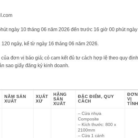
l.com
 phút ngày 10 tháng 06 năm 2026 đến trước 16 giờ 00 phút ngà
ểu 120 ngày, kể từ ngày 16 tháng 06 năm 2026.
 của đơn vị báo giá; có cam kết đủ tư cách hợp lệ theo quy định
n sao giấy đăng ký kinh doanh.
HÃNG
ĐƠN
NĂM SẢN
XUẤT
ĐẶC ĐIỂM, QUY
SẢN
VỊ
XUẤT
XỨ
CÁCH
XUẤT
TÍN
– Cửa nhựa
Composite
– Kích thước: 800 x
2100mm
– Cửa 1 cánh