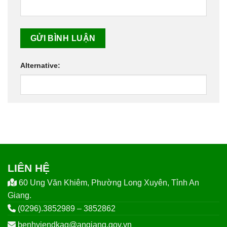
Alternative:
LIÊN HỆ
60 Ung Văn Khiêm, Phường Long Xuyên, Tỉnh An
Giang.
(0296).3852989 – 3852862
benhviendkag@angiang.gov.vn