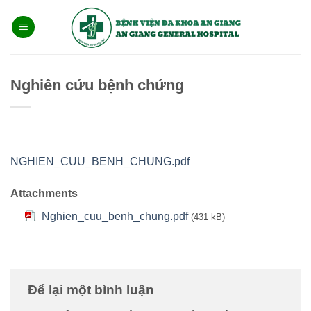
Bỏ
qua
nội
dung
Nghiên cứu bệnh chứng
NGHIEN_CUU_BENH_CHUNG.pdf
Attachments
Nghien_cuu_benh_chung.pdf
(431 kB)
Để lại một bình luận