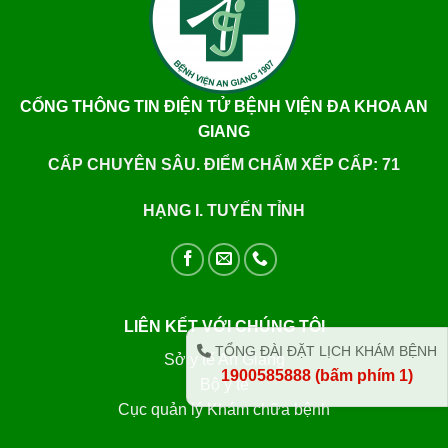
CỔNG THÔNG TIN ĐIỆN TỬ BỆNH VIỆN ĐA KHOA AN
GIANG
CẤP CHUYÊN SÂU. ĐIỂM CHẤM XẾP CẤP: 71
HẠNG I. TUYẾN TỈNH
LIÊN KẾT VỚI CHÚNG TÔI
TỔNG ĐÀI ĐẶT LỊCH KHÁM BỆNH
Sở y tế An Giang
1900585888 (bấm phím 1)
Bộ y tế
Cục quản lý Khám chữa bệnh