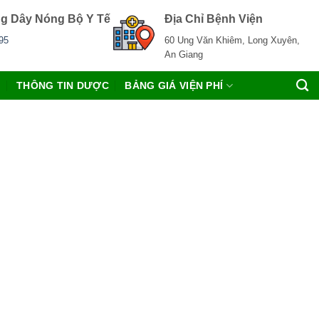
g Dây Nóng Bộ Y Tế
Địa Chỉ Bệnh Viện
95
60 Ung Văn Khiêm, Long Xuyên,
An Giang
C
THÔNG TIN DƯỢC
BẢNG GIÁ VIỆN PHÍ