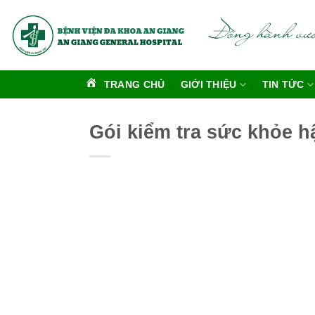
Bỏ
qua
nội
dung
TRANG CHỦ
GIỚI THIỆU
TIN TỨC
Gói kiểm tra sức khỏe h