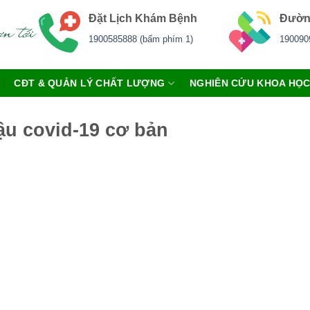
Đặt Lịch Khám Bệnh
Đườn
1900585888 (bấm phím 1)
190090
CĐT & QUẢN LÝ CHẤT LƯỢNG
NGHIÊN CỨU KHOA HỌ
ậu covid-19 cơ bản