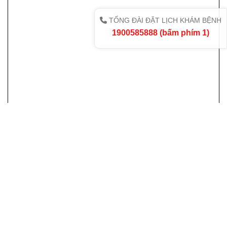
TỔNG ĐÀI ĐẶT LỊCH KHÁM BỆNH
1900585888 (bấm phím 1)