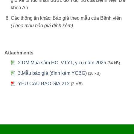
giờ kể từ lúc nhận được đơn dự trù của Bệnh viện Đa
khoa An
Các thông tin khác: Báo giá theo mẫu của Bệnh viện
(Theo mẫu
báo giá
đính
kèm)
Attachments
2.DM Mua sắm HC, VTYT, y cụ năm 2025
(84 kB)
3.Mẫu báo giá (đính kèm YCBG)
(16 kB)
YÊU CẦU BÁO GIÁ 212
(2 MB)