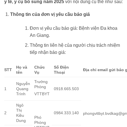
y tế, y cụ bổ sung năm 2025
với nội dung cụ thể như sau:
Thông tin của đơn vị yêu cầu báo giá
Đơn vị yêu cầu báo giá: Bệnh viện Đa khoa
An Giang.
Thông tin liên hệ của người chịu trách nhiệm
tiếp nhận báo giá:
Họ và
Chức
Số Điện
STT
Địa chỉ email gửi báo 
tên
Vụ
Thoại
Trưởng
Nguyễn
Phòng
1
Quang
0918.665.503
Trình
VTTBYT
Ngô
Thị
2
0984.333.140
phongvttbyt.bvdkag@gm
Kiều
Phó
Dung
Phòng