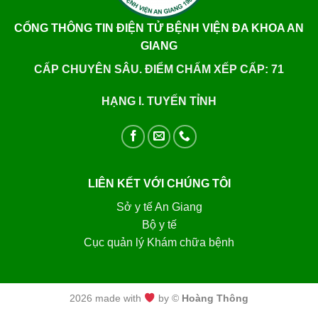
CỔNG THÔNG TIN ĐIỆN TỬ BỆNH VIỆN ĐA KHOA AN
GIANG
CẤP CHUYÊN SÂU. ĐIỂM CHẤM XẾP CẤP: 71
HẠNG I. TUYẾN TỈNH
LIÊN KẾT VỚI CHÚNG TÔI
Sở y tế An Giang
Bộ y tế
Cục quản lý Khám chữa bệnh
2026 made with
by ©
Hoàng Thông