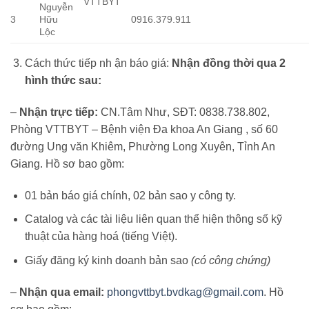
VTTBYT
Nguyễn
3
Hữu
0916.379.911
Lộc
Cách thức tiếp nh ận báo giá:
Nhận đồng thời qua 2
hình thức sau:
–
Nhận trực tiếp:
CN.Tâm Như, SĐT: 0838.738.802,
Phòng VTTBYT – Bệnh viện Đa khoa An Giang , số 60
đường Ung văn Khiêm, Phường Long Xuyên, Tỉnh An
Giang. Hồ sơ bao gồm:
01 bản báo giá chính, 02 bản sao y công ty.
Catalog và các tài liệu liên quan thể hiện thông số kỹ
thuật của hàng hoá (tiếng Việt).
Giấy đăng ký kinh doanh bản sao
(có công chứng)
–
Nhận qua email:
phongvttbyt.bvdkag@gmail.com
. Hồ