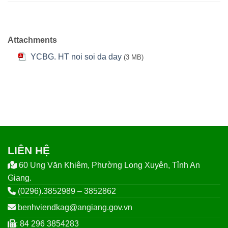
Attachments
YCBG. HT noi soi da day
(3 MB)
LIÊN HỆ
60 Ung Văn Khiêm, Phường Long Xuyên, Tỉnh An
Giang.
(0296).3852989 – 3852862
benhviendkag@angiang.gov.vn
: 84 296 3854283