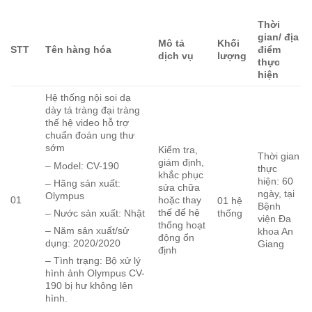
Thời
gian
/ địa
Mô tả
Khối
STT
Tên
hàng hóa
điểm
dịch vụ
lượng
thực
hiện
Hệ thống nội soi dạ
dày tá tràng đại tràng
thế hệ video hỗ trợ
chuẩn đoán ung thư
sớm
Kiểm tra,
Thời gian
giám định,
– Model: CV-190
thực
khắc phục
hiện: 60
– Hãng sản xuất:
sửa chữa
ngày, tại
Olympus
01
hoặc thay
01 hệ
Bệnh
thế để hệ
thống
– Nước sản xuất: Nhật
viện Đa
thống hoạt
– Năm sản xuất/sử
khoa An
động ổn
dụng: 2020/2020
Giang
định
– Tình trạng: Bộ xử lý
hình ảnh Olympus CV-
190 bị hư không lên
hình.