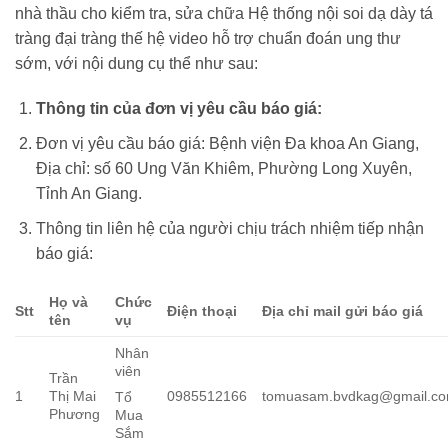
nhà thầu cho kiểm tra, sửa chữa Hệ thống nội soi dạ dày tá
tràng đại tràng thế hệ video hỗ trợ chuẩn đoán ung thư
sớm, với nội dung cụ thể như sau:
Thông tin của đơn vị yêu cầu báo giá:
Đơn vị yêu cầu báo giá: Bệnh viện Đa khoa An Giang,
Địa chỉ: số 60 Ung Văn Khiêm, Phường Long Xuyên,
Tỉnh An Giang.
Thông tin liên hệ của người chịu trách nhiệm tiếp nhận
báo giá:
Họ và
Chức
S
tt
Điện
t
hoại
Địa chỉ mail gửi báo giá
tên
v
ụ
Nhân
viên
Trần
1
Thị Mai
0985512166
tomuasam.bvdkag@gmail.c
Tổ
Phương
Mua
Sắm