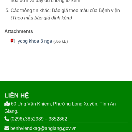
hoá đơn và đầy đủ chứng từ kèm
Các thông tin khác: Báo giá theo mẫu của Bệnh viện
(Theo mẫu
báo giá
đính kèm)
Attachments
ycbg khoa 3 nga
(866 kB)
LIÊN HỆ
60 Ung Văn Khiêm, Phường Long Xuyên, Tỉnh An
Giang.
(0296).3852989 – 3852862
benhviendkag@angiang.gov.vn