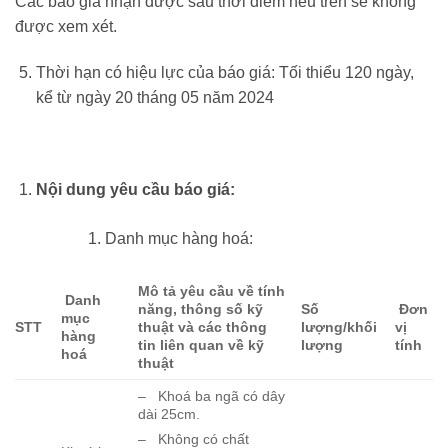
Các báo giá nhận được sau thời điểm nêu trên sẽ không
được xem xét.
Thời hạn có hiệu lực của báo giá: Tối thiểu 120 ngày,
kể từ ngày 20 tháng 05 năm 2024
Nội dung yêu cầu báo giá:
Danh mục hàng hoá:
Mô tả yêu cầu về tính
Danh
năng, thông số kỹ
Số
Đơn
mục
STT
thuật và các thông
lượng/khối
vị
hàng
tin liên quan về kỹ
lượng
tính
hoá
thuật
– Khoá ba ngã có dây
dài 25cm.
– Không có chất