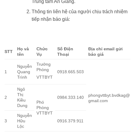
Trung tâm An Giang.
Thông tin liên hệ của người chịu trách nhiệm
tiếp nhận báo giá:
Họ và
Chức
Số Điện
Địa chỉ email gửi
STT
tên
Vụ
Thoại
báo giá
Trưởng
Nguyễn
Phòng
1
Quang
0918.665.503
Trình
VTTBYT
Ngô
Thị
phongvttbyt.bvdkag@
2
0984.333.140
Kiều
gmail.com
Phó
Dung
Phòng
VTTBYT
Nguyễn
3
Hữu
0916.379.911
Lộc