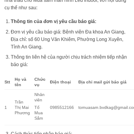
nhà thầu cho Mua sắm màn hình Led Indoor, với nội dung
cụ thể như sau:
Thông tin của đơn vị yêu cầu báo giá:
Đơn vị yêu cầu báo giá: Bệnh viện Đa khoa An Giang,
Địa chỉ: số 60 Ung Văn Khiêm, Phường Long Xuyên,
Tỉnh An Giang.
Thông tin liên hệ của người chịu trách nhiệm tiếp nhận
báo giá:
Họ và
Chức
S
tt
Điện
t
hoại
Địa chỉ mail gửi báo giá
tên
v
ụ
Nhân
viên
Trần
1
Thị Mai
0985512166
tomuasam.bvdkag@gmail.c
Tổ
Phương
Mua
Sắm
Cách thức tiếp nhận báo giá: