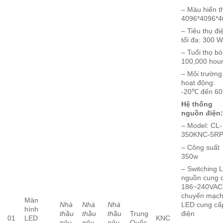
– Màu hiển th
4096*4096*4
– Tiêu thụ đi
tối đa: 300 
– Tuổi thọ bó
100,000 hou
– Môi trường
hoạt động:
-20℃ đến 6
Hệ thống
nguồn điện
– Model: CL-
350KNC-5R
– Công suất
350w
– Switching 
nguồn cung 
186~240VAC
chuyển mạc
Màn
Nhà
Nhà
Nhà
LED cung cấ
hình
thầu
thầu
thầu
Trung
điện
01
LED
KNC
nêu
nêu
nêu
Quốc