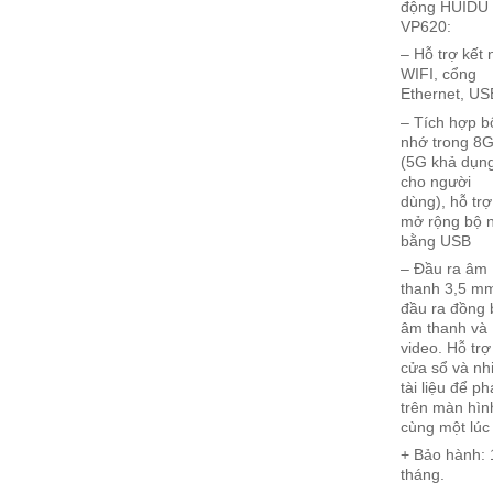
động HUIDU
VP620:
– Hỗ trợ kết 
WIFI, cổng
Ethernet, U
– Tích hợp b
nhớ trong 8
(5G khả dụn
cho người
dùng), hỗ trợ
mở rộng bộ 
bằng USB
– Đầu ra âm
thanh 3,5 m
đầu ra đồng 
âm thanh và
video. Hỗ trợ
cửa sổ và nh
tài liệu để ph
trên màn hìn
cùng một lúc
+ Bảo hành: 
tháng.