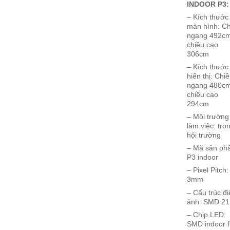
INDOOR P3:
– Kích thước
màn hình: C
ngang 492cm
chiều cao
306cm
– Kích thước
hiển thị: Chi
ngang 480cm
chiều cao
294cm
– Môi trường
làm việc: tro
hội trường
– Mã sản ph
P3 indoor
– Pixel Pitch:
3mm
– Cấu trúc đ
ảnh: SMD 21
– Chip LED:
SMD indoor f