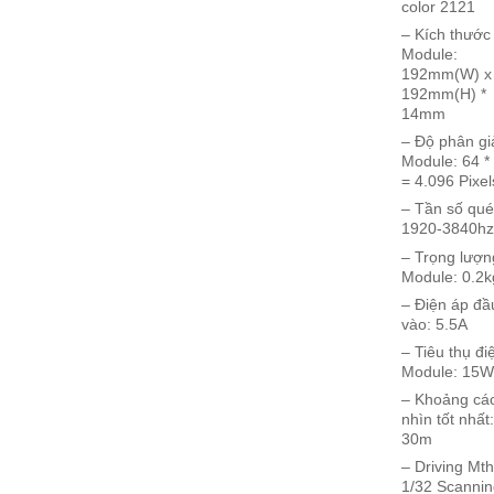
color 2121
– Kích thước
Module:
192mm(W) x
192mm(H) *
14mm
– Độ phân gi
Module: 64 *
= 4.096 Pixel
– Tần số qué
1920-3840h
– Trọng lượn
Module: 0.2k
– Điện áp đầ
vào: 5.5A
– Tiêu thụ đi
Module: 15
– Khoảng cá
nhìn tốt nhất:
30m
– Driving Mt
1/32 Scanni