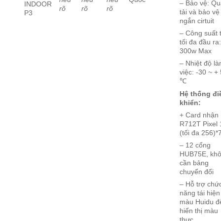
– Bảo vệ: Q
INDOOR
rõ
rõ
rõ
tải và bảo vệ
P3
ngắn cirtuit
– Công suất t
tối đa đầu ra
300w Max
– Nhiệt độ l
việc: -30 ~ +
℃
Hệ thống đi
khiển:
+ Card nhận
R712T Pixel
(tối đa 256)*
– 12 cổng
HUB75E, kh
cần bảng
chuyển đổi
– Hỗ trợ chứ
năng tái hiện
màu Huidu đ
hiển thị màu
thực