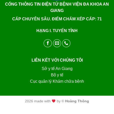
CỔNG THÔNG TIN ĐIỆN TỬ BỆNH VIỆN ĐA KHOA AN
GIANG
CẤP CHUYÊN SÂU. ĐIỂM CHẤM XẾP CẤP: 71
HẠNG I. TUYẾN TỈNH
LIÊN KẾT VỚI CHÚNG TÔI
Sở y tế An Giang
Bộ y tế
Cục quản lý Khám chữa bệnh
2026 made with
by ©
Hoàng Thông