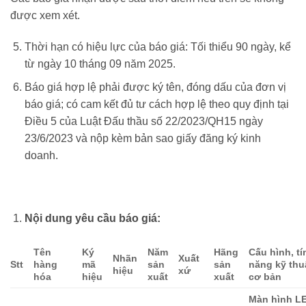
được xem xét.
Thời hạn có hiệu lực của báo giá: Tối thiểu 90 ngày, kể
từ ngày 10 tháng 09 năm 2025.
Báo giá hợp lệ phải được ký tên, đóng dấu của đơn vị
báo giá; có cam kết đủ tư cách hợp lệ theo quy định tại
Điều 5 của Luật Đấu thầu số 22/2023/QH15 ngày
23/6/2023 và nộp kèm bản sao giấy đăng ký kinh
doanh.
Nội dung yêu cầu báo giá:
Tên
Ký
Năm
Hãng
Cấu hình, tí
Nhãn
Xuất
S
tt
hàng
mã
sản
sản
năng kỹ thu
hiệu
xứ
hóa
hiệu
xuất
xuất
cơ bản
Màn hình L