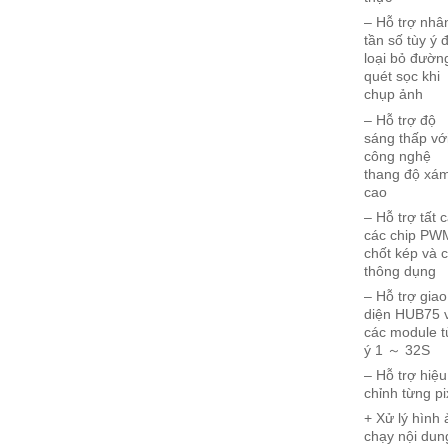
– Hỗ trợ nhâ
tần số tùy ý 
loại bỏ đườn
quét sọc khi
chụp ảnh
– Hỗ trợ độ
sáng thấp vớ
công nghệ
thang độ xá
cao
– Hỗ trợ tất 
các chip PW
chốt kép và c
thông dụng
– Hỗ trợ giao
diện HUB75 
các module t
ý 1 ～ 32S
– Hỗ trợ hiệu
chỉnh từng pi
+ Xử lý hình
chạy nội dun