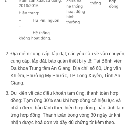
Năm sản xuất/sử dụng:
1
chữa để
hợp
thống
2016/2016
hệ thống
đồng
hoạt động
Hiện trạng:
bình
– Hư Pin, nguồn,
thường
…
– Hệ thống
không hoạt động.
Địa điểm cung cấp, lắp đặt; các yêu cầu về vận chuyển,
cung cấp, lắp đặt, bảo quản thiết bị y tế: Tại Bệnh viện
Đa khoa Trung tâm An Giang. Địa chỉ: số 60, Ung văn
Khiêm, Phường Mỹ Phước, TP Long Xuyên, Tỉnh An
Giang.
Dự kiến về các điều khoản tạm ứng, thanh toán hợp
đồng: Tạm ứng 30% sau khi hợp đồng có hiệu lực và
nhận được bảo lãnh thực hiện hợp đồng, bảo lãnh tạm
ứng hợp đồng. Thanh toán trong vòng 30 ngày từ khi
nhận được hoá đơn và đầy đủ chứng từ kèm theo.