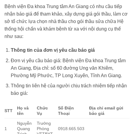
Bệnh viện Đa khoa Trung tâm An Giang có nhu cầu tiếp
nhận báo giá để tham khảo, xây dựng giá gói thầu, làm cơ
sở tổ chức lựa chọn nhà thầu cho gói thầu sửa chữa Hệ
thống hội chẩn và khám bệnh từ xa với nội dung cụ thể
như sau:
Thông tin của đơn vị yêu cầu báo giá
Đơn vị yêu cầu báo giá: Bệnh viện Đa khoa Trung tâm
An Giang, Địa chỉ: số 60 đường Ung văn Khiêm,
Phường Mỹ Phước, TP Long Xuyên, Tỉnh An Giang.
Thông tin liên hệ của người chịu trách nhiệm tiếp nhận
báo giá:
Họ và
Chức
Số Điện
Địa chỉ email gửi
STT
tên
Vụ
Thoại
báo giá
Nguyễn
Trưởng
1
Quang
Phòng
0918.665.503
Trình
VTTBYT