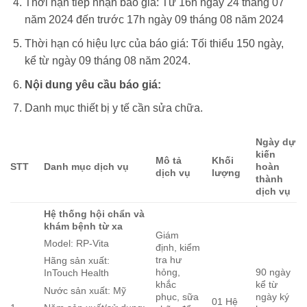
Thời hạn tiếp nhận báo giá: Từ 16h ngày 24 tháng 07
năm 2024 đến trước 17h ngày 09 tháng 08 năm 2024
Thời hạn có hiệu lực của báo giá: Tối thiểu 150 ngày,
kể từ ngày 09 tháng 08 năm 2024.
Nội dung yêu cầu báo giá:
Danh mục thiết bị y tế cần sửa chữa.
Ngày dự
kiến
Mô tả
Khối
STT
Danh mục dịch vụ
hoàn
dịch vụ
lượng
thành
dịch vụ
Hệ thống hội chẩn và
khám bệnh từ xa
Giám
Model: RP-Vita
định, kiểm
tra hư
Hãng sản xuất:
hỏng,
90 ngày
InTouch Health
khắc
kể từ
Nước sản xuất: Mỹ
phục, sữa
ngày ký
01 Hệ