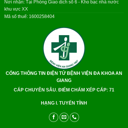
Nơi nhận: Tại Phòng Giao dịch số 6 - Kho bạc nhà nước
khu vực XX
Mã số thuế: 1600258404
CỔNG THÔNG TIN ĐIỆN TỬ BỆNH VIỆN ĐA KHOA AN
GIANG
CẤP CHUYÊN SÂU. ĐIỂM CHẤM XẾP CẤP: 71
HẠNG I. TUYẾN TỈNH