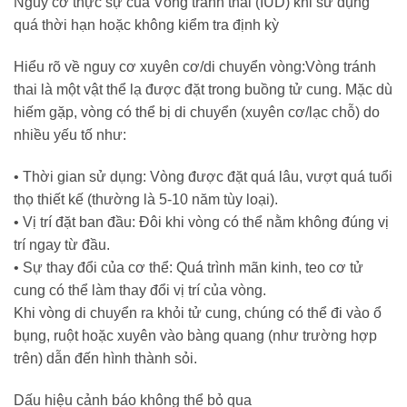
Nguy cơ thực sự của Vòng tránh thai (IUD) khi sử dụng
quá thời hạn hoặc không kiểm tra định kỳ
Hiể
u rõ v
ề
nguy cơ xuyên cơ/di chuy
ể
n vòng
:
Vòng tránh
thai là một vật thể lạ được đặt trong buồng tử cung. Mặc dù
hiếm gặp, vòng có thể bị di chuyển (xuyên cơ/lạc chỗ) do
nhiều yếu tố như:
•
Thời gian sử dụng: Vòng được đặt quá lâu, vượt quá tuổi
thọ thiết kế (thường là 5-10 năm tùy loại).
•
Vị trí đặt ban đầu: Đôi khi vòng có thể nằm không đúng vị
trí ngay từ đầu.
•
Sự thay đổi của cơ thể: Quá trình mãn kinh, teo cơ tử
cung có thể làm thay đổi vị trí của vòng.
Khi vòng di chuyển ra khỏi tử cung, chúng có thể đi vào ổ
bụng, ruột hoặc
xuyên vào bàng quang (như trường hợp
trên) dẫn đến hình thành sỏi.
Dấ
u hi
ệ
u c
ả
nh báo không th
ể
b
ỏ
qua