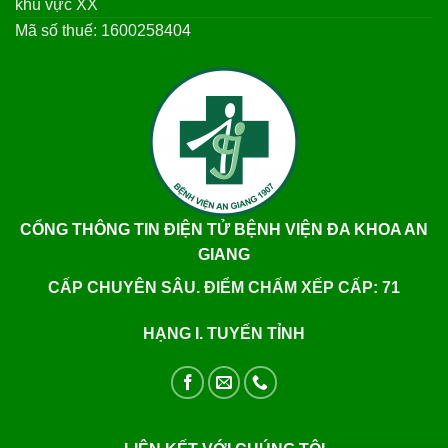
khu vực XX
Mã số thuế: 1600258404
CỔNG THÔNG TIN ĐIỆN TỬ BỆNH VIỆN ĐA KHOA AN
GIANG
CẤP CHUYÊN SÂU. ĐIỂM CHẤM XẾP CẤP: 71
HẠNG I. TUYẾN TỈNH