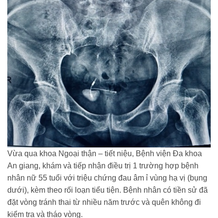
Vừa
qua khoa Ngoại thận – tiết niệu, Bệnh viện Đa khoa
An giang, khám và tiếp nhận điều trị 1 t
rường hợp bệnh
nhân nữ 55 tuổi với triệu chứng đau âm ỉ vùng hạ vị (bụng
dưới), kèm theo rối loạn tiểu tiện. Bệnh nhân có tiền sử đã
đặt vòng tránh thai từ nhiều năm trước và quên không đi
kiểm tra và tháo vòng.