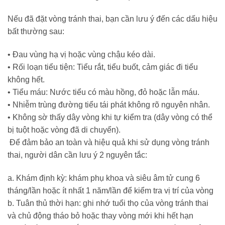
Nếu đã đặt vòng tránh thai, bạn cần lưu ý đến các dấu hiệu
bất thường sau:
•
Đau vùng hạ vị hoặc vùng chậu kéo dài.
•
Rối loạn tiểu tiện: Tiểu rắt, tiểu buốt, cảm giác đi tiểu
không hết.
•
Tiểu máu: Nước tiểu có màu hồng, đỏ hoặc lẫn máu.
•
Nhiễm trùng đường
t
iểu tái phát không rõ nguyên nhân.
•
Không sờ thấy dây vòng khi tự kiểm tra (dây vòng có thể
bị tuột hoặc vòng đã di chuyển).
​
Để đảm bảo an toàn và hiệu quả khi sử dụng vòng tránh
thai, người dân cần lưu ý 2 nguyên tắc:
a.
Khám định kỳ: khám phụ khoa và siêu âm tử cung 6
tháng/lần hoặc ít nhất 1 năm/lần để kiểm tra vị trí của vòng
b.
Tuân thủ thời hạn: ghi nhớ tuổi thọ của vòng tránh thai
và chủ động tháo bỏ hoặc thay vòng mới khi hết hạn