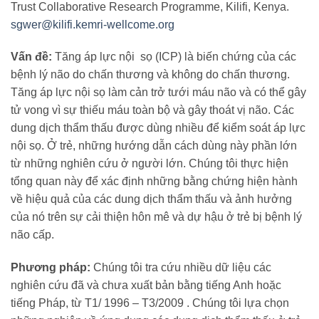
Trust Collaborative Research Programme, Kilifi, Kenya.
sgwer@kilifi.kemri-wellcome.org
Vấn đề:
Tăng áp lực nội sọ (ICP) là biến chứng của các
bệnh lý não do chấn thương và không do chấn thương.
Tăng áp lực nội sọ làm cản trở tưới máu não và có thể gây
tử vong vì sự thiếu máu toàn bộ và gây thoát vị não. Các
dung dịch thẩm thấu được dùng nhiều để kiểm soát áp lực
nội sọ. Ở trẻ, những hướng dẫn cách dùng này phần lớn
từ những nghiên cứu ở người lớn. Chúng tôi thực hiện
tổng quan này để xác định những bằng chứng hiện hành
về hiệu quả của các dung dịch thẩm thấu và ảnh hưởng
của nó trên sự cải thiện hôn mê và dự hậu ở trẻ bị bệnh lý
não cấp.
Phương pháp:
Chúng tôi tra cứu nhiều dữ liệu các
nghiên cứu đã và chưa xuất bản bằng tiếng Anh hoặc
tiếng Pháp, từ T1/ 1996 – T3/2009 . Chúng tôi lựa chọn