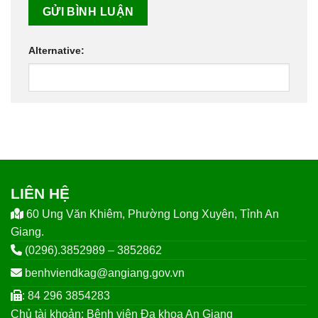
Alternative:
LIÊN HỆ
60 Ung Văn Khiêm, Phường Long Xuyên, Tỉnh An
Giang.
(0296).3852989 – 3852862
benhviendkag@angiang.gov.vn
: 84 296 3854283
Chủ tài khoản: Bệnh viện Đa khoa An Giang