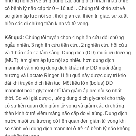
những nghiên về ứng dụng các dung dịch thẩm thấu ở trẻ
có bệnh lý não cấp từ 0 – 16 tuổi . Chúng tôi khảo sát về
sự giảm áp lực nội sọ , thời gian cải thiện tri giác, sự xuất
hiện các di chứng thần kinh và tử vong.
Kết quả:
Chúng tôi tuyển chọn 4 nghiên cứu đối chứng
ngẫu nhiên, 3 nghiên cứu tiến cứu, 2 nghiên cứu hồi cứu
và 1 báo cáo ca lâm sàng. Dung dịch (DD) muối ưu trương
(MUT) làm giảm áp lực nội sọ nhiều hơn dung dịch
mannitol và những dung dịch khác như DD muối đẳng
trương và Lactate Ringer. Hiệu quả này được duy trì kéo
dài khi truyền dịch liên tục. Một liều lớn (bolus) DD
mannitol hoặc glycerol chỉ làm giảm áp lực nội sọ nhất
thời. So với giả dược , uống dung dịch glycerol cho thấy
có sự liên quan đến giảm tử vong và giảm các di chứng
thần kinh ở trẻ viêm màng não cấp do vi trùng. Dung dịch
nước muối ưu trương có liên quan đến giảm tử vong khi
so sánh với dung dịch mannitol ở trẻ có bệnh lý não không