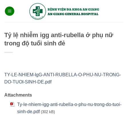
Bỏ
qua
nội
dung
Tỷ lệ nhiễm igg anti-rubella ở phụ nữ
trong độ tuổi sinh đẻ
TY-LE-NHIEM-IgG-ANTI-RUBELLA-O-PHU-NU-TRONG-
DO-TUOI-SINH-DE.pdf
Attachments
Ty-le-nhiem-igg-anti-rubella-o-phu-nu-trong-do-tuoi-
sinh-de.pdf
(302 kB)