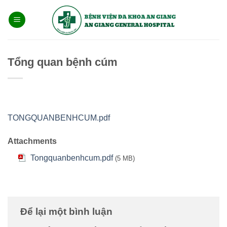
Bỏ
qua
nội
dung
Tổng quan bệnh cúm
TONGQUANBENHCUM.pdf
Attachments
Tongquanbenhcum.pdf
(5 MB)
Để lại một bình luận