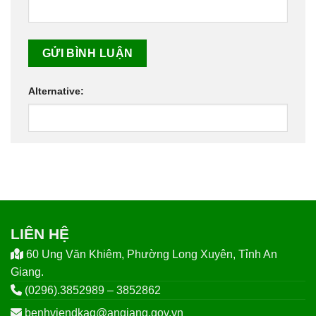
Alternative:
LIÊN HỆ
60 Ung Văn Khiêm, Phường Long Xuyên, Tỉnh An
Giang.
(0296).3852989 – 3852862
benhviendkag@angiang.gov.vn