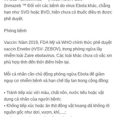
(Inmazeb
™
Đối với các bệnh do virus Ebola khác, chẳng
hạn như SVD hoặc BVD, hiện chưa có thuốc điều trị được
phê duyệt.
Phòng bệnh
Vaccin
:
Năm 2019, FDA Mỹ và WHO chính thức phê duyệt
vaccin Ervebo (rVSV- ZEBOV), trong phòng ngừa lây
nhiễm loài Zaire ebolavirus. Các loài khác chưa có vắc xin
phù hợp tính đến thời điểm hiện tại.
Mỗi cá nhân cần chủ động phòng ngừa Ebola để giảm
nguy cơ nhiễm bệnh và hạn chế lây lan trong cộng đồng:
•
Tránh tiếp xúc với máu, chất nôn, nước tiểu hoặc vật
dụng cá nhân của người bệnh;
•
Không tiếp xúc hoặc ăn thịt động vật hoang dã
không rõ
nguồn gốc như dơi, vượn, khỉ,…
;