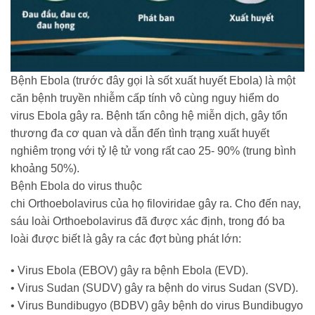
Bệnh Ebola
(trước đây gọi là sốt xuất huyết Ebola) là một
căn bệnh truyền nhiễm cấp tính vô cùng nguy hiểm do
virus Ebola gây ra. Bệnh tấn công hệ miễn dịch, gây tổn
thương đa cơ quan và dẫn đến tình trạng xuất huyết
nghiêm trọng với tỷ lệ tử vong rất cao 25- 90% (trung bình
khoảng 50%).
Bệnh Ebola do virus thuộc
chi
Orthoebolavirus
của họ
filoviridae gây ra
. Cho đến nay,
sáu loài Orthoebolavirus đã được xác định, trong đó ba
loài được biết là gây ra các đợt bùng phát lớn:
•
Virus Ebola (EBOV) gây ra bệnh Ebola (EVD).
•
Virus Sudan (SUDV) gây ra bệnh do virus Sudan (SVD).
•
Virus Bundibugyo (BDBV) gây bệnh do virus Bundibugyo