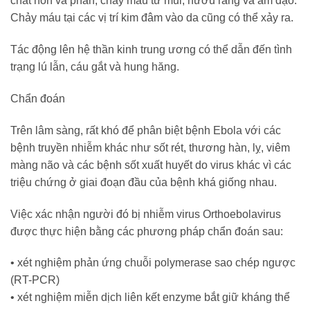
chất nôn và phân, chảy máu từ mũi, nướu răng và âm đạo.
Chảy máu tại các vị trí kim đâm vào da cũng có thể xảy ra.
Tác động lên hệ thần kinh trung ương có thể dẫn đến tình
trạng lú lẫn, cáu gắt và hung hăng.
Chẩn đoán
Trên lâm sàng, rất khó để phân biệt bệnh Ebola với các
bệnh truyền nhiễm khác như sốt rét, thương hàn, lỵ, viêm
màng não và các bệnh sốt xuất huyết do virus khác vì các
triệu chứng ở giai đoạn đầu của bệnh khá giống nhau.
Việc xác nhận người đó bị nhiễm virus Orthoebolavirus
được thực hiện bằng các phương pháp chẩn đoán sau:
•
xét nghiệm phản ứng chuỗi polymerase sao chép ngược
(RT-PCR)
•
xét nghiệm miễn dịch liên kết enzyme bắt giữ kháng thể