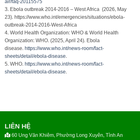
air/faq-20115575
3.
Ebola outbreak 2014-2016
– West Africa (2026, May
23). https://www.who.int/emergencies/situations/ebola-
outbreak-2014-2016-West-Africa
4.
World Health Organization: WHO & World Health
Organization: WHO. (2025, April 24).
Ebola
disease.
https://www.who.int/news-room/fact-
sheets/detail/ebola-disease
.
5.
WHO.
https://www.who.int/news-room/fact-
sheets/detail/ebola-disease
.
LIÊN HỆ
60 Ung Văn Khiêm, Phường Long Xuyên, Tỉnh An