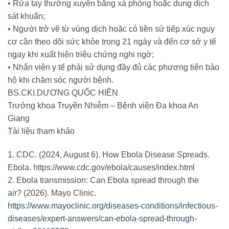
•
Rửa tay thường xuyên bằng xà phòng hoặc dung dịch
sát khuẩn;
•
Người trở về từ vùng dịch hoặc có tiền sử tiếp xúc nguy
cơ cần theo dõi sức khỏe trong 21 ngày và đến cơ sở y tế
ngay khi xuất hiện triệu chứng nghi ngờ;
•
Nhân viên y tế phải sử dụng đầy đủ các phương tiện bảo
hộ khi chăm sóc người bệnh.
BS.CKI.DƯƠNG QUỐC HIỀN
Trưởng khoa Truyền Nhiễm – Bệnh viện Đa khoa An
Giang
Tài liệu tham khảo
1.
CDC. (2024, August 6).
How Ebola Disease Spreads
.
Ebola. https://www.cdc.gov/ebola/causes/index.html
2.
Ebola transmission: Can Ebola spread through the
air?
(2026). Mayo Clinic.
https://www.mayoclinic.org/diseases-conditions/infectious-
diseases/expert-answers/can-ebola-spread-through-