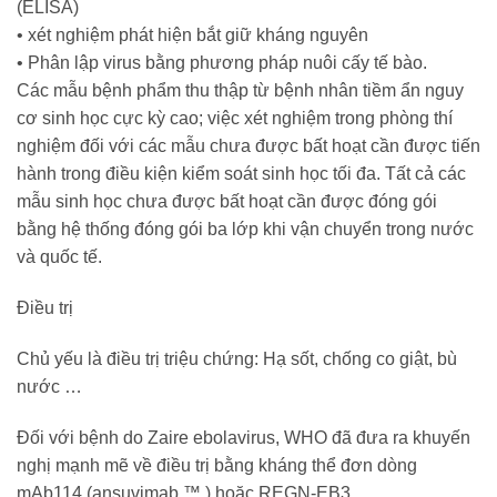
(ELISA)
•
xét nghiệm phát hiện bắt giữ kháng nguyên
•
Phân lập virus bằng phương pháp nuôi cấy tế bào.
Các mẫu bệnh phẩm thu thập từ bệnh nhân tiềm ẩn nguy
cơ sinh học cực kỳ cao; việc xét nghiệm trong phòng thí
nghiệm đối với các mẫu chưa được bất hoạt cần được tiến
hành trong điều kiện kiểm soát sinh học tối đa. Tất cả các
mẫu sinh học chưa được bất hoạt cần được đóng gói
bằng hệ thống đóng gói ba lớp khi vận chuyển trong nước
và quốc tế.
Điều trị
Chủ yếu là điều trị triệu chứng: Hạ sốt, chống co giật, bù
nước …
Đối với bệnh do
Zaire ebolavirus
, WHO đã đưa ra khuyến
nghị mạnh mẽ về điều trị bằng
kháng thể đơn dòng
mAb114 (ansuvimab
™
) hoặc REGN-EB3