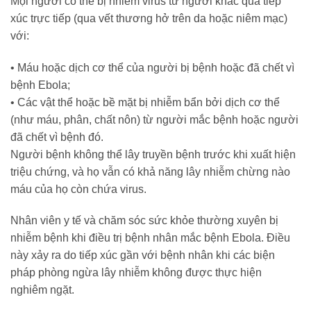
Mọi người có thể bị nhiễm virus từ người khác qua tiếp
xúc trực tiếp (qua vết thương hở trên da hoặc niêm mạc)
với:
•
Máu hoặc dịch cơ thể của người bị bệnh hoặc đã chết vì
bệnh Ebola;
•
Các vật thể hoặc bề mặt bị nhiễm bẩn bởi dịch cơ thể
(như máu, phân, chất nôn) từ người mắc bệnh hoặc người
đã chết vì bệnh đó.
Người bệnh không thể lây truyền bệnh trước khi xuất hiện
triệu chứng, và họ vẫn có khả năng lây nhiễm chừng nào
máu của họ còn chứa virus.
Nhân viên y tế và chăm sóc sức khỏe thường xuyên bị
nhiễm bệnh khi điều trị bệnh nhân mắc bệnh Ebola. Điều
này xảy ra do tiếp xúc gần với bệnh nhân khi các biện
pháp phòng ngừa lây nhiễm không được thực hiện
nghiêm ngặt.