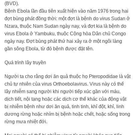
(BVD).
Bệnh Ebola lần đầu tiên xuất hiện vào năm 1976 trong hai
đợt bùng phát đồng thời: một đợt là bệnh do virus Sudan ở
Nzara, thuộc Nam Sudan ngày nay, và đợt kia là bệnh do
virus Ebola ở Yambuku, thuộc Cộng hòa Dân chủ Congo
ngày nay. Đợt bùng phát thứ hai xảy ra ở một ngôi làng
gần sông Ebola, từ đó bệnh được đặt tên.
Quá trình lây truyền
Người ta cho rằng dơi ăn quả thuộc họ
Pteropodidae
là vật
chủ tự nhiên của virus Orthoebolavirus. Virus này có thể
lây nhiễm sang người khi người tiếp xúc gần với máu,
dịch tiết, nội tạng hoặc các dịch cơ thể khác của động vật
bị nhiễm bệnh như dơi ăn quả, tinh tinh, khỉ đột, khỉ, linh
dương rừng hoặc nhím bị bệnh hoặc chết, hoặc sống trong
rừng mưa nhiệt đới.