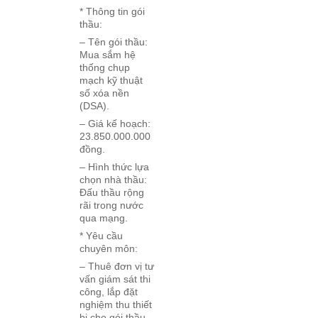
* Thông tin gói
thầu:
– Tên gói thầu:
Mua sắm hệ
thống chụp
mạch kỹ thuật
số xóa nền
(DSA).
– Giá kế hoạch:
23.850.000.000
đồng.
– Hình thức lựa
chọn nhà thầu:
Đấu thầu rộng
rãi trong nước
qua mạng.
* Yêu cầu
chuyên môn:
– Thuê đơn vị tư
vấn giám sát thi
công, lắp đặt
nghiệm thu thiết
bị cho gói thầu