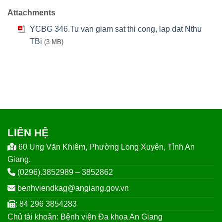
Attachments
YCBG 346.Tu van giam sat thi cong, lap dat Nthu
TBi
(3 MB)
LIÊN HỆ
60 Ung Văn Khiêm, Phường Long Xuyên, Tỉnh An
Giang.
(0296).3852989 – 3852862
benhviendkag@angiang.gov.vn
: 84 296 3854283
Chủ tài khoản: Bệnh viện Đa khoa An Giang