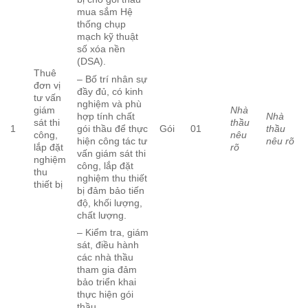
mua sắm Hệ
thống chụp
mạch kỹ thuật
số xóa nền
(DSA).
Thuê
– Bố trí nhân sự
đơn vị
đầy đủ, có kinh
tư vấn
nghiệm và phù
giám
Nhà
Nhà
hợp tính chất
sát thi
thầu
1
Gói
01
thầu
gói thầu để thực
công,
nêu
nêu rõ
hiện công tác tư
lắp đặt
rõ
vấn giám sát thi
nghiệm
công, lắp đặt
thu
nghiệm thu thiết
thiết bị
bị đảm bảo tiến
độ, khối lượng,
chất lượng.
– Kiểm tra, giám
sát, điều hành
các nhà thầu
tham gia đảm
bảo triển khai
thực hiện gói
thầu.