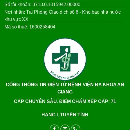
Số tài khoản: 3713.0.1015942.00000
Nơi nhận: Tại Phòng Giao dịch số 6 - Kho bạc nhà nước
khu vực XX
Mã số thuế: 1600258404
CỔNG THÔNG TIN ĐIỆN TỬ BỆNH VIỆN ĐA KHOA AN
GIANG
CẤP CHUYÊN SÂU. ĐIỂM CHẤM XẾP CẤP: 71
HẠNG I. TUYẾN TỈNH