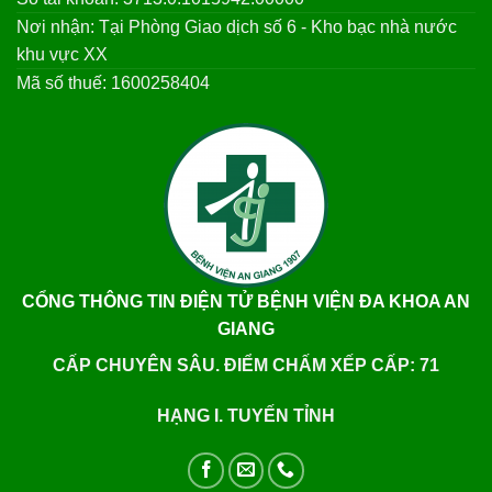
Nơi nhận: Tại Phòng Giao dịch số 6 - Kho bạc nhà nước
khu vực XX
Mã số thuế: 1600258404
CỔNG THÔNG TIN ĐIỆN TỬ BỆNH VIỆN ĐA KHOA AN
GIANG
CẤP CHUYÊN SÂU. ĐIỂM CHẤM XẾP CẤP: 71
HẠNG I. TUYẾN TỈNH