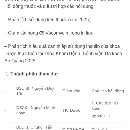
Hội đồng thuốc và điều trị họp các nội dung:
– Phân tích sử dụng tiền thuốc năm 2025;
– Giám sát nồng độ Vacomycin trong trị liệu;
– Phân tích hiệu quả can thiệp sử dụng insulin của khoa
Dược thực hiện tại khoa Khám Bệnh- Bệnh viện Đa khoa
An Giang 2025.
Thành phần tham dự:
BSCKII. Nguyễn Duy
–
Giám đốc
Chủ tịch hội đồng
Tân
P. Chủ tịch HĐ
DSCKI. Nguyễn Minh
kiêm
–
TK. Dược
Loan
ủy viên TT
BSCKI. Chung Trấn
–
Q.TP KHTH
Thư ký 1