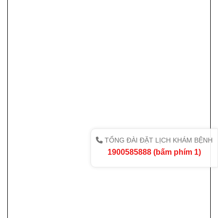
TỔNG ĐÀI ĐẶT LỊCH KHÁM BỆNH
1900585888 (bấm phím 1)