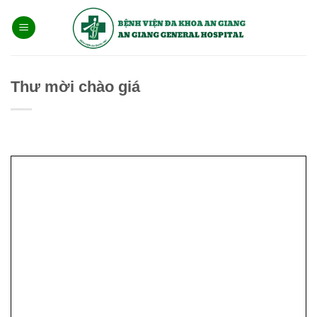
Bỏ
qua
nội
dung
Thư mời chào giá