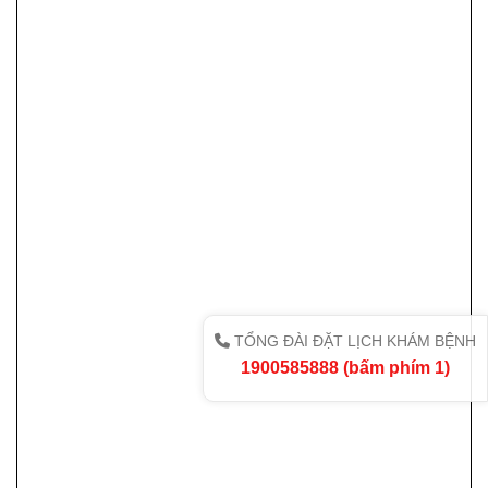
TỔNG ĐÀI ĐẶT LỊCH KHÁM BỆNH
1900585888 (bấm phím 1)