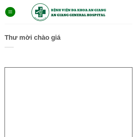
Bỏ
qua
nội
dung
Thư mời chào giá