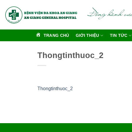
Bỏ
qua
nội
dung
TRANG CHỦ
GIỚI THIỆU
TIN TỨC
Thongtinthuoc_2
Thongtinthuoc_2