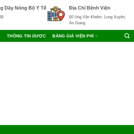
g Dây Nóng Bộ Y Tế
Địa Chỉ Bệnh Viện
95
60 Ung Văn Khiêm, Long Xuyên,
An Giang
C
THÔNG TIN DƯỢC
BẢNG GIÁ VIỆN PHÍ