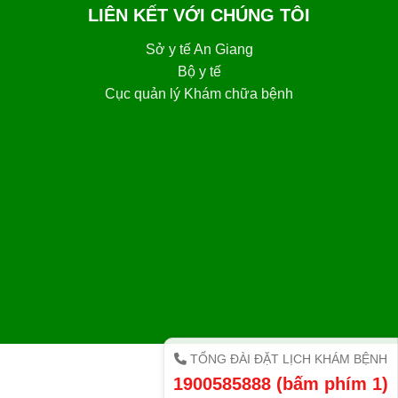
LIÊN KẾT VỚI CHÚNG TÔI
Sở y tế An Giang
Bộ y tế
Cục quản lý Khám chữa bệnh
TỔNG ĐÀI ĐẶT LỊCH KHÁM BỆNH
1900585888 (bấm phím 1)