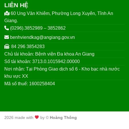
LIÊN HỆ
60 Ung Văn Khiêm, Phường Long Xuyên, Tỉnh An
Giang.
(0296).3852989 – 3852862
benhviendkag@angiang.gov.vn
: 84 296 3854283
Chủ tài khoản: Bệnh viện Đa khoa An Giang
Số tài khoản: 3713.0.1015942.00000
Nơi nhận: Tại Phòng Giao dịch số 6 - Kho bạc nhà nước
khu vực XX
Mã số thuế: 1600258404
2026 made with
by ©
Hoàng Thông