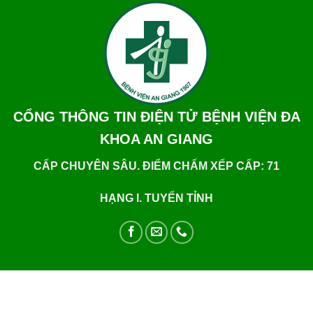
CỔNG THÔNG TIN ĐIỆN TỬ BỆNH VIỆN ĐA
KHOA AN GIANG
CẤP CHUYÊN SÂU. ĐIỂM CHẤM XẾP CẤP: 71
HẠNG I. TUYẾN TỈNH