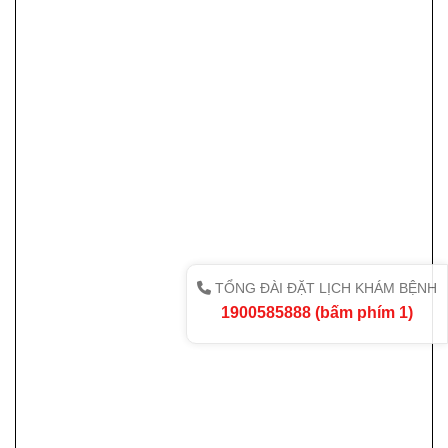
TỔNG ĐÀI ĐẶT LỊCH KHÁM BỆNH
1900585888 (bấm phím 1)