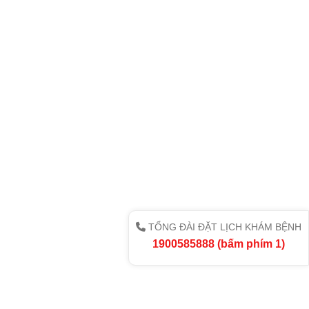
TỔNG ĐÀI ĐẶT LỊCH KHÁM BỆNH
1900585888 (bấm phím 1)