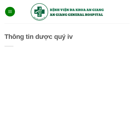
Bỏ
qua
nội
dung
Thông tin dược quý iv