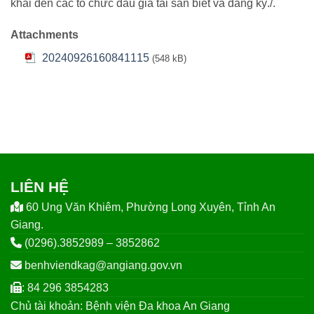
khai đến các tổ chức đấu giá tài sản biết và đăng ký./.
Attachments
20240926160841115
(548 kB)
LIÊN HỆ
60 Ung Văn Khiêm, Phường Long Xuyên, Tỉnh An
Giang.
(0296).3852989 – 3852862
benhviendkag@angiang.gov.vn
: 84 296 3854283
Chủ tài khoản: Bệnh viện Đa khoa An Giang