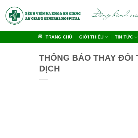
Bỏ
qua
nội
dung
TRANG CHỦ
GIỚI THIỆU
TIN TỨC
THÔNG BÁO THAY ĐỔI T
DỊCH