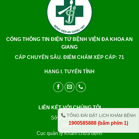
CỔNG THÔNG TIN ĐIỆN TỬ BỆNH VIỆN ĐA KHOA AN
GIANG
CẤP CHUYÊN SÂU. ĐIỂM CHẤM XẾP CẤP: 71
HẠNG I. TUYẾN TỈNH
LIÊN KẾT VỚI CHÚNG TÔI
TỔNG ĐÀI ĐẶT LỊCH KHÁM BỆNH
Sở y tế An Giang
1900585888 (bấm phím 1)
Bộ y tế
Cục quản lý Khám chữa bệnh