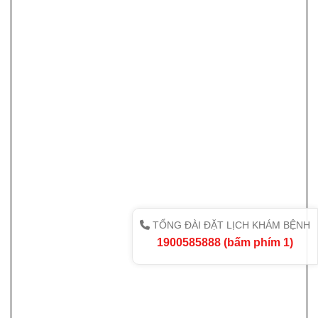
TỔNG ĐÀI ĐẶT LỊCH KHÁM BỆNH
1900585888 (bấm phím 1)