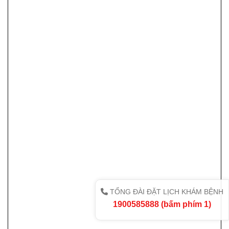
TỔNG ĐÀI ĐẶT LỊCH KHÁM BỆNH
1900585888 (bấm phím 1)