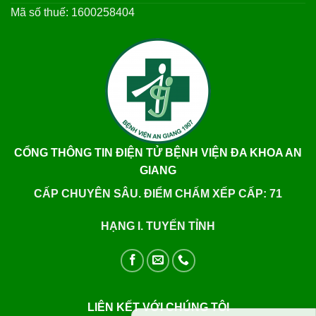
Mã số thuế: 1600258404
CỔNG THÔNG TIN ĐIỆN TỬ BỆNH VIỆN ĐA KHOA AN
GIANG
CẤP CHUYÊN SÂU. ĐIỂM CHẤM XẾP CẤP: 71
HẠNG I. TUYẾN TỈNH
LIÊN KẾT VỚI CHÚNG TÔI