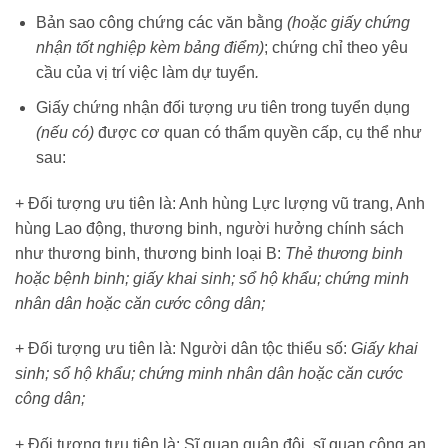
Bản sao công chứng các văn bằng
(hoặc giấy chứng
nhận tốt nghiệp kèm bảng điểm)
; chứng chỉ theo yêu
cầu của vị trí việc làm dự tuyển
.
Giấy chứng nhận đối tượng ưu tiên trong tuyển dụng
(nếu có)
được cơ quan có thẩm quyền cấp, cụ thể như
sau:
+ Đối tượng ưu tiên là: Anh hùng Lực lượng vũ trang, Anh
hùng Lao động, thương binh, người hưởng chính sách
như thương binh, thương binh loại B:
Thẻ thương binh
hoặc bệnh binh; giấy khai sinh; sổ hộ khẩu; chứng minh
nhân dân hoặc căn cước công dân;
+ Đối tượng ưu tiên là: Người dân tộc thiểu số:
Giấy khai
sinh; sổ hộ khẩu; chứng minh nhân dân hoặc căn cước
công dân;
+ Đối tượng tưu tiên là: Sĩ quan quân đội, sĩ quan công an,