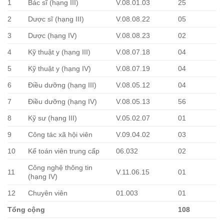
1
Bác sĩ (hạng III)
V.08.01.03
25
2
Dược sĩ (hạng III)
V.08.08.22
05
3
Dược (hạng IV)
V.08.08.23
02
4
Kỹ thuật y (hạng III)
V.08.07.18
04
5
Kỹ thuật y (hạng IV)
V.08.07.19
04
6
Điều dưỡng (hạng III)
V.08.05.12
04
7
Điều dưỡng (hạng IV)
V.08.05.13
56
8
Kỹ sư (hạng III)
V.05.02.07
01
9
Công tác xã hội viên
V.09.04.02
03
10
Kế toán viên trung cấp
06.032
02
Công nghệ thông tin
11
V.11.06.15
01
(hạng IV)
12
Chuyên viên
01.003
01
Tổng cộng
108