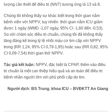
lượng cần thiết để điều trị (NNT) tương ứng là 13 và 8.
Chúng tôi không thấy sự khác biệt trong thời gian nằm
bệnh viện với NPPV, tuy nhiên thời gian nằm ICU giảm
được 1 ngày (WMD -1,07 ngày, 95% CI -1,60 đến -0,53).
So với chăm sóc điều trị chuẩn, chúng tôi đã không thấy
tăng đáng kể trong tỷ lệ nhồi máu cơ tim cấp với NPPV
trong (RR 1,24, 95% CI 0,79-1,95) hoặc sau (RR 0,82, 95%
CI 0,09-7,54) thời gian thở NPPV.
Tác giả kết luận:
NPPV, đặc biệt là CPAP, thêm vào điều
trị chuẩn là một can thiệp hiệu quả và an toàn để điều trị
bệnh nhân người lớn với phù phổi cấp do tim.
Người dịch: BS Trung, khoa ICU – BVĐKTT An Giang