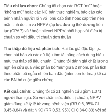
Tiêu chí lựa chọn:
Chúng tôi chọn các RCT “mù” hoặc
“không mù” hoặc các NC bán thực nghiệm, báo cáo các
bệnh nhân người lớn với phù cấp tính hoặc cấp trên nền
mãn tính do tim và NPPV (áp lực đường thở dương liên
tục (CPAP) và / hoặc bilevel NPPV phối hợp với điều trị
chuẩn so với điều trị chuẩn đơn thuần
Thu thập dữ liệu và phân tích:
Hai tác giả độc lập lựa
chọn bài báo và các dữ liệu tóm tắt bằng cách dung biểu
mẫu thu thập số liệu chuẩn. Chúng tôi đánh giá chất lượng
nghiên cứu qua việc phân bổ “mù” giữa 2 nhóm, phân tích
theo phân bổ ngẫu nhiên ban đầu (intention-to-treat) kể cả
các BN bỏ cuộc giữa chừng.
Kết quả chính:
Chúng tôi có 21 nghiên cứu gồm 1.071
người tham gia. So với chăm sóc điều trị chuẩn, NPPV
giảm đáng kể tỷ lệ tử vong bệnh viện (RR 0.6, 95% CI
0,45-0,84) và đặt NKQ (RR 0,53, 95% CI 0,34-0,83) với số