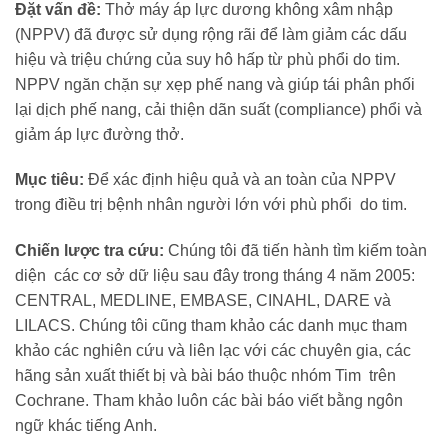
Đặt vấn đề:
Thở máy áp lực dương không xâm nhập
(NPPV) đã được sử dụng rộng rãi để làm giảm các dấu
hiệu và triệu chứng của suy hô hấp từ phù phổi do tim.
NPPV ngăn chặn sự xẹp phế nang và giúp tái phân phối
lại dịch phế nang, cải thiện dãn suất (compliance) phổi và
giảm áp lực đường thở.
Mục tiêu:
Để xác định hiệu quả và an toàn của NPPV
trong điều trị bệnh nhân người lớn với phù phổi do tim.
Chiến lược tra cứu:
Chúng tôi đã tiến hành tìm kiếm toàn
diện các cơ sở dữ liệu sau đây trong tháng 4 năm 2005:
CENTRAL, MEDLINE, EMBASE, CINAHL, DARE và
LILACS. Chúng tôi cũng tham khảo các danh mục tham
khảo các nghiên cứu và liên lạc với các chuyên gia, các
hãng sản xuất thiết bị và bài báo thuộc nhóm Tim trên
Cochrane. Tham khảo luôn các bài báo viết bằng ngôn
ngữ khác tiếng Anh.