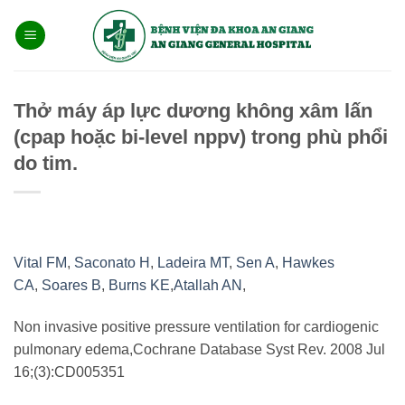
Bỏ
qua
nội
dung
Thở máy áp lực dương không xâm lấn
(cpap hoặc bi-level nppv) trong phù phổi
do tim.
Vital FM
,
Saconato H
,
Ladeira MT
,
Sen A
,
Hawkes
CA
,
Soares B
,
Burns KE
,
Atallah AN
,
Non invasive positive pressure ventilation for cardiogenic
pulmonary edema,Cochrane Database Syst Rev. 2008 Jul
16;(3):CD005351