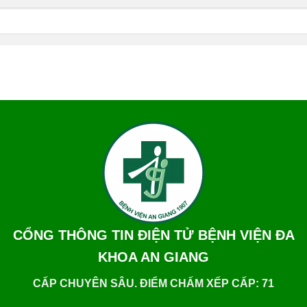
CỔNG THÔNG TIN ĐIỆN TỬ BỆNH VIỆN ĐA
KHOA AN GIANG
CẤP CHUYÊN SÂU. ĐIỂM CHẤM XẾP CẤP: 71