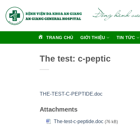
Bỏ
qua
nội
dung
TRANG CHỦ
GIỚI THIỆU
TIN TỨC
The test: c-peptic
THE-TEST-C-PEPTIDE.doc
Attachments
The-test-c-peptide.doc
(76 kB)