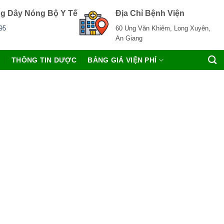
g Dây Nóng Bộ Y Tế
Địa Chỉ Bệnh Viện
95
60 Ung Văn Khiêm, Long Xuyên,
An Giang
C
THÔNG TIN DƯỢC
BẢNG GIÁ VIỆN PHÍ