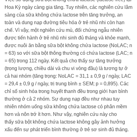
Hoa Kỳ ngày càng gia tăng. Tuy nhiên, các nghiên cứu lâm
sàng của sữa không chứa lactose trên tăng trưởng, an
toàn và dung nạp đường tiêu hóa ở trẻ nhũ nhi còn hạn
chế. Vì vậy, một nghiên cứu mù, đối chứng ngẫu nhiên
được tiến hành ở trẻ nhũ nhi sinh đủ tháng và khỏe mạnh,
được nuôi ăn bằng sữa bột không chứa lactose (NoLAC; n
= 63) so với sữa bột thông thường có chứa lactose (LAC; n
= 65) trong 112 ngày. Kết quả cho thấy sự tăng trưởng
(trọng lượng, chiều dài và chu vi vòng đầu) là tương tự ở
cả hai nhóm (tăng trọng: NoLAC = 31,1 ± 0,9 g / ngày, LAC
= 29,4 ± 0,9 g / ngày, trị trung bình ± SEM; p = 0,895). Các
chỉ số sinh hóa trong huyết thanh đều trong giới hạn bình
thường ở cả 2 nhóm. Sự dung nạp đều như nhau tuy
nhiên nhóm uống sữa không chứa lactose có phân mềm
hơn và nôn trớ ít hơn. Như vậy, nghiên cứu này cho
thấy sữa bột không chứa lactose không gây ảnh hưởng
xấu đến sự phát triển bình thường ở trẻ sơ sinh đủ tháng.