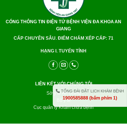
CỔNG THÔNG TIN ĐIỆN TỬ BỆNH VIỆN ĐA KHOA AN
GIANG
CẤP CHUYÊN SÂU. ĐIỂM CHẤM XẾP CẤP: 71
HẠNG I. TUYẾN TỈNH
LIÊN KẾT VỚI CHÚNG TÔI
TỔNG ĐÀI ĐẶT LỊCH KHÁM BỆNH
Sở y tế An Giang
1900585888 (bấm phím 1)
Bộ y tế
Cục quản lý Khám chữa bệnh