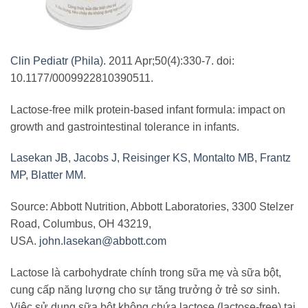
Clin Pediatr (Phila).
2011 Apr;50(4):330-7. doi:
10.1177/0009922810390511.
Lactose-free milk protein-based infant formula: impact on
growth and gastrointestinal tolerance in infants.
Lasekan JB
,
Jacobs J
,
Reisinger KS
,
Montalto MB
,
Frantz
MP
,
Blatter MM
.
Source: Abbott Nutrition, Abbott Laboratories, 3300 Stelzer
Road, Columbus, OH 43219,
USA.
john.lasekan@abbott.com
Lactose là carbohydrate chính trong sữa mẹ và sữa bột,
cung cấp năng lượng cho sự tăng trưởng ở trẻ sơ sinh.
Việc sử dụng sữa bột không chứa lactose (lactose-free) tại