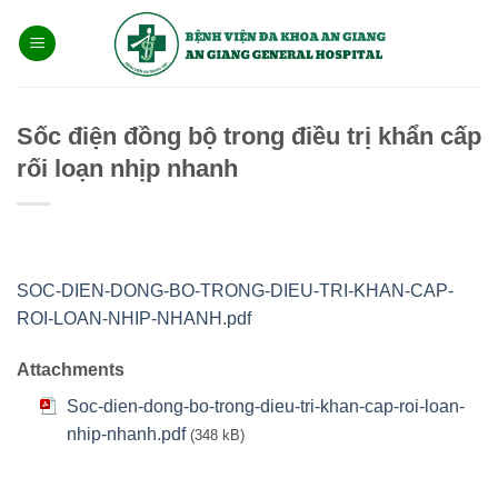
Bỏ
qua
nội
dung
Sốc điện đồng bộ trong điều trị khẩn cấp
rối loạn nhịp nhanh
SOC-DIEN-DONG-BO-TRONG-DIEU-TRI-KHAN-CAP-
ROI-LOAN-NHIP-NHANH.pdf
Attachments
Soc-dien-dong-bo-trong-dieu-tri-khan-cap-roi-loan-
nhip-nhanh.pdf
(348 kB)