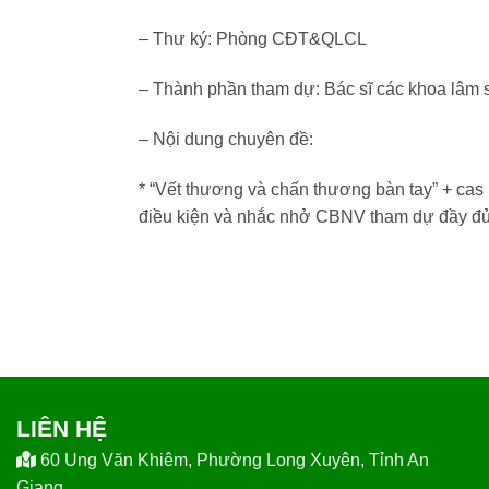
– Thư ký: Phòng CĐT&QLCL
– Thành phần tham dự: Bác sĩ các khoa lâm 
– Nội dung chuyên đề:
* “Vết thương và chấn thương bàn tay” + cas
điều kiện và nhắc nhở CBNV tham dự đầy đủ 
LIÊN HỆ
60 Ung Văn Khiêm, Phường Long Xuyên, Tỉnh An
Giang.