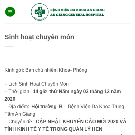
Bỏ
qua
nội
dung
Sinh hoạt chuyên môn
Kính gởi: Ban chủ nhiệm Khoa- Phòng
– Lịch Sinh Hoạt
Chuyên
Môn
– Thời gian :
14 giờ thứ Năm ngày 03́ tháng 12 năm
2020
– Địa điểm:
Hội trường B –
Bệnh Viện Đa Khoa Trung
Tâm An Giang
–
Chuyên
đề
: CẬP NHẬT KHUYẾN CÁO MỚI 2020 VÀ
TÍNH KINH TẾ Y TẾ TRONG QUẢN LÝ HEN