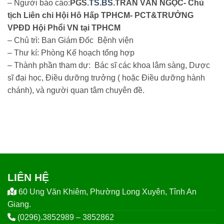
– Người báo cáo:
PGS.
TS.BS
.TRẦN VĂN NGỌC- Chủ
tịch Liên chi Hội Hô Hấp TPHCM- PCT&TRƯỞNG
VPĐD Hội Phổi VN tại TPHCM
– Chủ trì: Ban Giám Đốc Bệnh viện
– Thư kí: Phòng Kế hoạch tổng hợp
– Thành phần tham dự: Bác sĩ các khoa lâm sàng, Dược
sĩ đại học, Điều dưỡng trưởng ( hoặc Điều dưỡng hành
chánh), và người quan tâm
chuyên
đề.
LIÊN HỆ
60 Ung Văn Khiêm, Phường Long Xuyên, Tỉnh An
Giang.
(0296).3852989 – 3852862