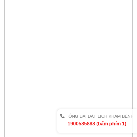
TỔNG ĐÀI ĐẶT LỊCH KHÁM BỆNH
1900585888 (bấm phím 1)