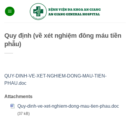
Bỏ
qua
nội
dung
Quy định (về xét nghiệm đông máu tiền
phẫu)
QUY-DINH-VE-XET-NGHIEM-DONG-MAU-TIEN-
PHAU.doc
Attachments
Quy-dinh-ve-xet-nghiem-dong-mau-tien-phau.doc
(37 kB)