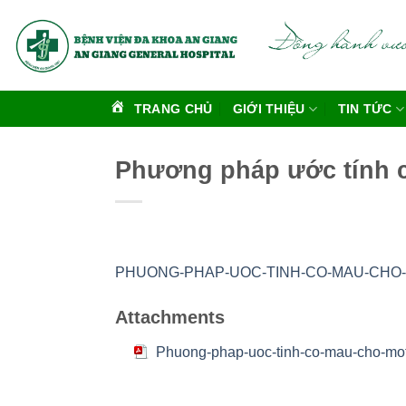
Bỏ
qua
nội
dung
TRANG CHỦ
GIỚI THIỆU
TIN TỨC
Phương pháp ước tính 
PHUONG-PHAP-UOC-TINH-CO-MAU-CHO-
Attachments
Phuong-phap-uoc-tinh-co-mau-cho-mot