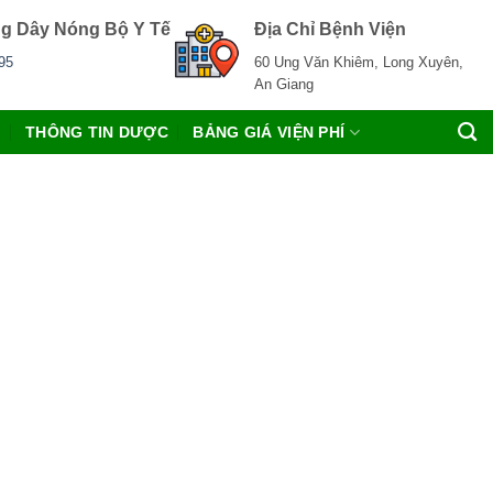
g Dây Nóng Bộ Y Tế
Địa Chỉ Bệnh Viện
95
60 Ung Văn Khiêm, Long Xuyên,
An Giang
C
THÔNG TIN DƯỢC
BẢNG GIÁ VIỆN PHÍ