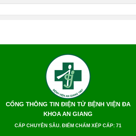
CỔNG THÔNG TIN ĐIỆN TỬ BỆNH VIỆN ĐA
KHOA AN GIANG
CẤP CHUYÊN SÂU. ĐIỂM CHẤM XẾP CẤP: 71