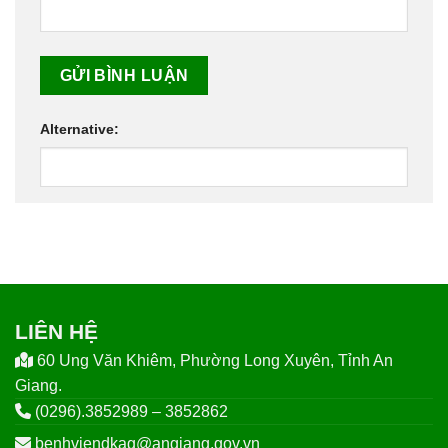
Alternative:
LIÊN HỆ
60 Ung Văn Khiêm, Phường Long Xuyên, Tỉnh An
Giang.
(0296).3852989 – 3852862
benhviendkag@angiang.gov.vn