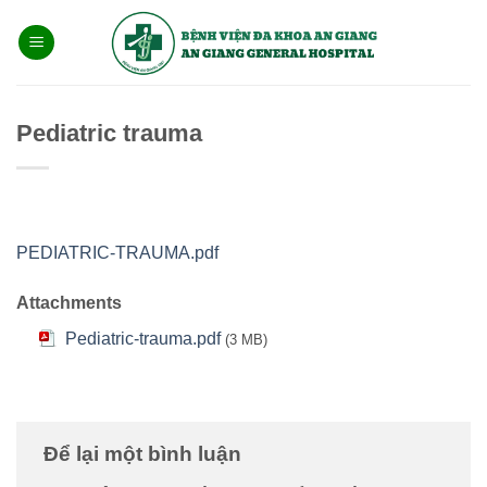
Bỏ
qua
nội
dung
Pediatric trauma
PEDIATRIC-TRAUMA.pdf
Attachments
Pediatric-trauma.pdf
(3 MB)
Để lại một bình luận