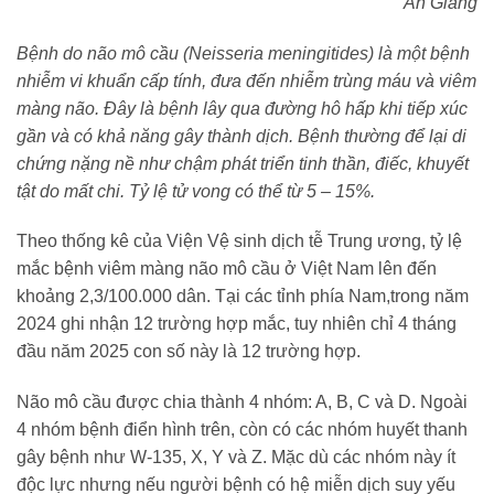
An Giang
Bệnh do não mô cầu (Neisseria meningitides) là một bệnh
nhiễm vi khuẩn cấp tính, đưa đến nhiễm trùng máu và viêm
màng não. Đây là bệnh lây qua đường hô hấp khi tiếp xúc
gần và có khả năng gây thành dịch. Bệnh thường để lại di
chứng nặng nề như chậm phát triển tinh thần, điếc, khuyết
tật do mất chi. Tỷ lệ tử vong có thể từ 5 – 15%.
Theo thống kê của Viện Vệ sinh dịch tễ Trung ương, tỷ lệ
mắc bệnh viêm màng não mô cầu ở Việt Nam lên đến
khoảng 2,3/100.000 dân. Tại các tỉnh phía Nam,trong năm
2024 ghi nhận 12 trường hợp mắc, tuy nhiên chỉ 4 tháng
đầu năm 2025 con số này là 12 trường hợp.
Não mô cầu được chia thành 4 nhóm: A, B, C và D. Ngoài
4 nhóm bệnh điển hình trên, còn có các nhóm huyết thanh
gây bệnh như W-135, X, Y và Z. Mặc dù các nhóm này ít
độc lực nhưng nếu người bệnh có hệ miễn dịch suy yếu