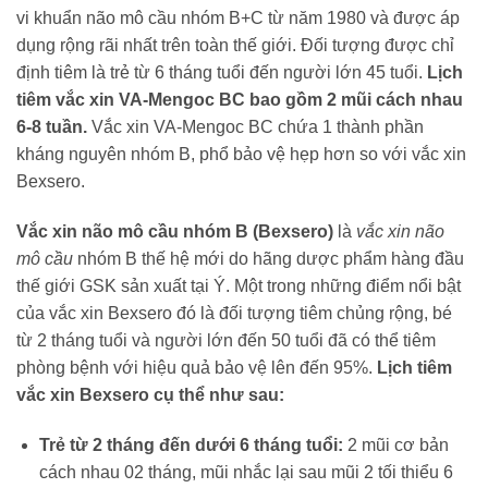
vi khuẩn não mô cầu nhóm B+C từ năm 1980 và được áp
dụng rộng rãi nhất trên toàn thế giới. Đối tượng được chỉ
định tiêm là trẻ từ 6 tháng tuổi đến người lớn 45 tuổi.
Lịch
tiêm vắc xin VA-Mengoc BC bao gồm 2 mũi cách nhau
6-8 tuần.
Vắc xin VA-Mengoc BC chứa 1 thành phần
kháng nguyên nhóm B, phổ bảo vệ hẹp hơn so với vắc xin
Bexsero.
Vắc xin não mô cầu nhóm B (Bexsero)
là
vắc xin não
mô cầu
nhóm B thế hệ mới do hãng dược phẩm hàng đầu
thế giới GSK sản xuất tại Ý. Một trong những điểm nổi bật
của vắc xin Bexsero đó là đối tượng tiêm chủng rộng, bé
từ 2 tháng tuổi và người lớn đến 50 tuổi đã có thể tiêm
phòng bệnh với hiệu quả bảo vệ lên đến 95%.
Lịch tiêm
vắc xin Bexsero cụ thể như sau:
Trẻ từ 2 tháng đến dưới 6 tháng tuổi:
2 mũi cơ bản
cách nhau 02 tháng, mũi nhắc lại sau mũi 2 tối thiểu 6