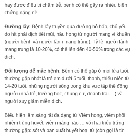
hay được điều trị chậm trễ, bệnh có thể gây ra nhiều biến
chứng nặng nề.
Đường lây:
Bệnh lây truyền qua đường hô hấp, chủ yếu
do hít phải dịch tiết mũi, hầu họng từ người mang vi khuẩn
(người bệnh và người lành mang trùng). Tỷ lệ người lành
mang trung là 10-20%, có thể lên đến 40-50% trong các vụ
dịch.
Đối tượng dễ mắc bệnh
: Bệnh có thể gặp ở mọi lứa tuổi,
thường gặp nhất là trẻ em dưới 5 tuổi, thanh, thiếu niên từ
14-20 tuổi, những người sống trong khu vực tập thể đông
người (nhà trẻ, trường học, chung cư, doanh trại …) và
người suy giảm miễn dịch.
Biểu hiện lâm sàng rất đa dạng từ Viêm họng, viêm phổi,
nhiễm trùng huyết, viêm màng não … với hai triệu trứng
thường gặp: sốt và ban xuất huyết hoại tử (còn gọi là tử