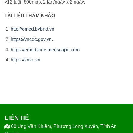
>12 tuổi: 600mg x 2 lần/ngày x 2 ngày.
TÀI LIỆU THAM KHẢO
http://emed.bvbnd.vn
https://vncdc.gov.vn
.
https://emedicine.medscape.com
https://vnvc.vn
LIÊN HỆ
60 Ung Văn Khiêm, Phường Long Xuyên, Tỉnh An