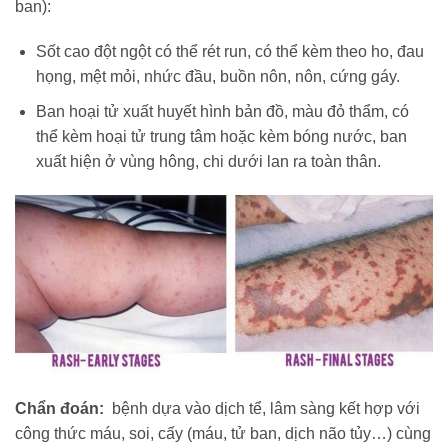
ban):
Sốt cao đột ngột có thể rét run, có thể kèm theo ho, đau
họng, mệt mỏi, nhức đầu, buồn nôn, nôn, cứng gáy.
Ban hoại tử xuất huyết hình bản đồ, màu đỏ thẩm, có
thể kèm hoại tử trung tâm hoặc kèm bóng nước, ban
xuất hiện ở vùng hông, chi dưới lan ra toàn thân.
Chẩn đoán:
bệnh dựa vào dịch tể, lâm sàng kết hợp với
công thức máu, soi, cấy (máu, tử ban, dịch não tủy…) cùng