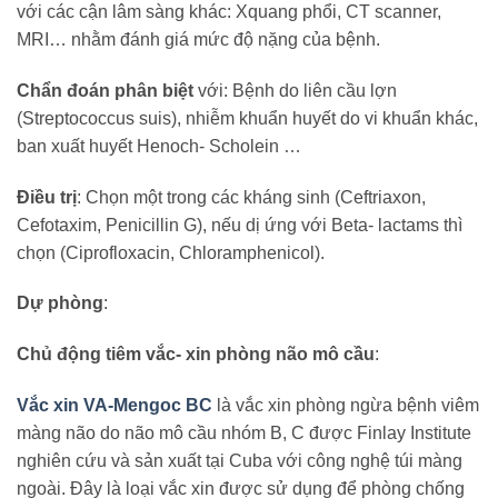
với các cận lâm sàng khác: Xquang phổi, CT scanner,
MRI… nhằm đánh giá mức độ nặng của bệnh.
Chẩn đoán phân biệt
với: Bệnh do liên cầu lợn
(Streptococcus suis), nhiễm khuẩn huyết do vi khuẩn khác,
ban xuất huyết Henoch- Scholein …
Điều trị
: Chọn một trong các kháng sinh (Ceftriaxon,
Cefotaxim, Penicillin G), nếu dị ứng với Beta- lactams thì
chọn (Ciprofloxacin, Chloramphenicol).
Dự phòng
:
Chủ động tiêm vắc- xin phòng não mô cầu
:
Vắc xin VA-Mengoc BC
là vắc xin phòng ngừa bệnh viêm
màng não do não mô cầu nhóm B, C được Finlay Institute
nghiên cứu và sản xuất tại Cuba với công nghệ túi màng
ngoài. Đây là loại vắc xin được sử dụng để phòng chống