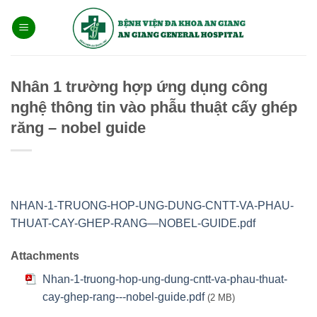
Bỏ
qua
nội
dung
Nhân 1 trường hợp ứng dụng công
nghệ thông tin vào phẫu thuật cấy ghép
răng – nobel guide
NHAN-1-TRUONG-HOP-UNG-DUNG-CNTT-VA-PHAU-
THUAT-CAY-GHEP-RANG—NOBEL-GUIDE.pdf
Attachments
Nhan-1-truong-hop-ung-dung-cntt-va-phau-thuat-
cay-ghep-rang---nobel-guide.pdf
(2 MB)