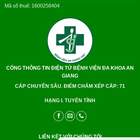
Mã số thuế: 1600258404
CỔNG THÔNG TIN ĐIỆN TỬ BỆNH VIỆN ĐA KHOA AN
GIANG
CẤP CHUYÊN SÂU. ĐIỂM CHẤM XẾP CẤP: 71
HẠNG I. TUYẾN TỈNH
LIÊN KẾT VỚI CHÚNG TÔI