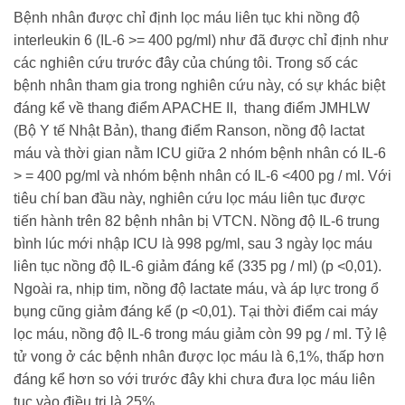
Bệnh nhân được chỉ định lọc máu liên tục khi nồng độ
interleukin 6 (IL-6 >= 400 pg/ml) như đã được chỉ định như
các nghiên cứu trước đây của chúng tôi. Trong số các
bệnh nhân tham gia trong nghiên cứu này, có sự khác biệt
đáng kể về thang điểm APACHE II, thang điểm JMHLW
(Bộ Y tế Nhật Bản), thang điểm Ranson, nồng độ lactat
máu và thời gian nằm ICU giữa 2 nhóm bệnh nhân có IL-6
> = 400 pg/ml và nhóm bệnh nhân có IL-6 <400 pg / ml. Với
tiêu chí ban đầu này, nghiên cứu lọc máu liên tục được
tiến hành trên 82 bệnh nhân bị VTCN. Nồng độ IL-6 trung
bình lúc mới nhập ICU là 998 pg/ml, sau 3 ngày lọc máu
liên tục nồng độ IL-6 giảm đáng kể (335 pg / ml) (p <0,01).
Ngoài ra, nhịp tim, nồng độ lactate máu, và áp lực trong ổ
bụng cũng giảm đáng kể (p <0,01). Tại thời điểm cai máy
lọc máu, nồng độ IL-6 trong máu giảm còn 99 pg / ml. Tỷ lệ
tử vong ở các bệnh nhân được lọc máu là 6,1%, thấp hơn
đáng kể hơn so với trước đây khi chưa đưa lọc máu liên
tục vào điều trị là 25%.