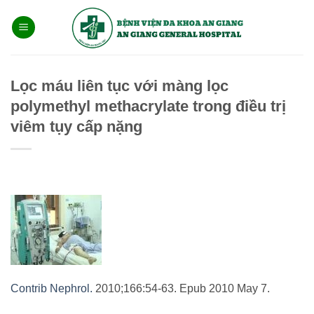
Bỏ
qua
nội
dung
Lọc máu liên tục với màng lọc
polymethyl methacrylate trong điều trị
viêm tụy cấp nặng
Contrib Nephrol.
2010;166:54-63. Epub 2010 May 7.