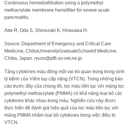
Continuous hemodiafiltration using a polymethyl
methacrylate membrane hemofilter for severe acute
pancreatitis.
Abe R
,
Oda S
,
Shinozaki K
,
Hirasawa H
.
Source: Department of Emergency and Critical Care
Medicine, ChibaUniversityGraduateSchoolof Medicine,
Chiba, Japan.
ryuzo@pf6.so-net.ne.jp
Tăng cytokines máu đóng một vai trò quan trọng trong sinh
lý bệnh của Viêm tụy cấp nặng (VTCN). Trong những báo
cáo trước đây của chúng tôi, lọc máu liên tục với màng lọc
polymethyl methacrylate (PMMA) có khả năng loại bỏ các
cytokines khác nhau trong máu. Nghiên cứu này được
thực hiện để đánh giá hiệu quả của lọc máu liên tục với
màng PMMA nhằm loại bỏ cytokines trong việc điều trị
VTCN.