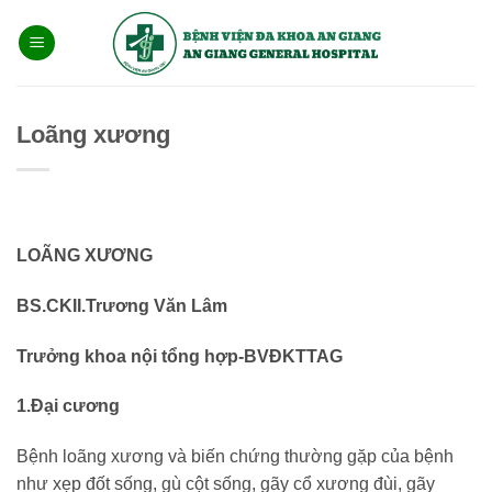
Bỏ
qua
nội
dung
Loãng xương
LOÃNG XƯƠNG
BS.CKII.Trương Văn Lâm
Trưởng khoa nội tổng hợp-BVĐKTTAG
1.Đại cương
Bệnh loãng xương và biến chứng thường gặp của bệnh
như xẹp đốt sống, gù cột sống, gãy cổ xương đùi, gãy