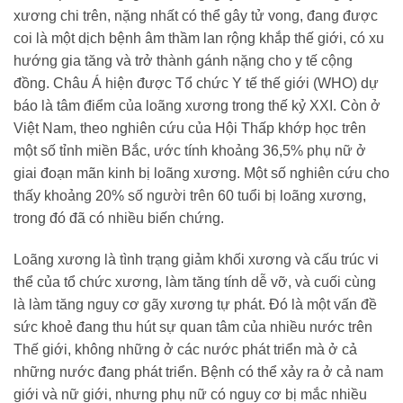
xương chi trên, nặng nhất có thể gây tử vong, đang được
coi là một dịch bệnh âm thầm lan rộng khắp thế giới, có xu
hướng gia tăng và trở thành gánh nặng cho y tế cộng
đồng. Châu Á hiện được Tổ chức Y tế thế giới (WHO) dự
báo là tâm điểm của loãng xương trong thế kỷ XXI. Còn ở
Việt Nam, theo nghiên cứu của Hội Thấp khớp học trên
một số tỉnh miền Bắc, ước tính khoảng 36,5% phụ nữ ở
giai đoạn mãn kinh bị loãng xương. Một số nghiên cứu cho
thấy khoảng 20% số người trên 60 tuổi bị loãng xương,
trong đó đã có nhiều biến chứng.
Loãng xương là tình trạng giảm khối xương và cấu trúc vi
thể của tổ chức xương, làm tăng tính dễ vỡ, và cuối cùng
là làm tăng nguy cơ gãy xương tự phát. Đó là một vấn đề
sức khoẻ đang thu hút sự quan tâm của nhiều nước trên
Thế giới, không những ở các nước phát triển mà ở cả
những nước đang phát triển. Bệnh có thể xảy ra ở cả nam
giới và nữ giới, nhưng phụ nữ có nguy cơ bị mắc nhiều