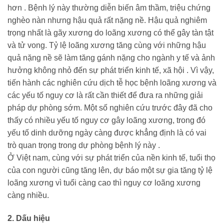
hơn . Bệnh lý này thường diễn biến âm thầm, triệu chứng
nghèo nàn nhưng hậu quả rất nặng nề. Hậu quả nghiêm
trọng nhất là gãy xương do loãng xương có thể gây tàn tật
và tử vong. Tỷ lệ loãng xương tăng cùng với những hậu
quả nặng nề sẽ làm tăng gánh nặng cho ngành y tế và ảnh
hưởng không nhỏ đến sự phát triển kinh tế, xã hội . Vì vậy,
tiến hành các nghiên cứu dịch tễ học bệnh loãng xương và
các yếu tố nguy cơ là rất cần thiết để đưa ra những giải
pháp dự phòng sớm. Một số nghiên cứu trước đây đã cho
thấy có nhiều yếu tố nguy cơ gây loãng xương, trong đó
yếu tố dinh dưỡng ngày càng được khẳng định là có vai
trò quan trọng trong dự phòng bệnh lý này .
Ở Việt nam, cùng với sự phát triển của nền kinh tế, tuổi thọ
của con người cũng tăng lên, dự báo một sự gia tăng tỷ lệ
loãng xương vì tuổi càng cao thì nguy cơ loãng xương
càng nhiều.
2. Dấu hiệu