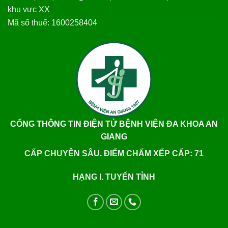
khu vực XX
Mã số thuế: 1600258404
CỔNG THÔNG TIN ĐIỆN TỬ BỆNH VIỆN ĐA KHOA AN
GIANG
CẤP CHUYÊN SÂU. ĐIỂM CHẤM XẾP CẤP: 71
HẠNG I. TUYẾN TỈNH