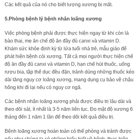
Các kết quả của nó cho biết lượng xương bị mất.
5.Phòng bệnh lý bệnh nhân loãng xương
Việc phòng bệnh phải được thực hiện ngay từ khi còn là
bào thai, mẹ ăn chế độ ăn đầy đủ canxi và vitamin D.
Khám sức khỏe định kỳ từ lứa tuổi nhà trẻ, mẫu giáo để
phát hiện bệnh còi xương. Tất cả mọi người thực hiện chế
độ ăn đầy đủ canxi và vitamin D, hạn chế hút thuốc, uống
rượu bia, tập thể dục đều đặn, tránh dùng những thuốc kéo
dài tăng nguy cơ loãng xương, mang dụng cụ bảo vệ chậu
hông khi đi lại nếu có nguy cơ ngã.
Các bệnh nhân loãng xương phải được điều trị lâu dài và
theo dõi sát, ít nhất là 3-5 năm liên tục. Đo mật độ xương 6
tháng đến 1 năm 1 lần để theo dõi kết quả điều trị.
Bệnh loãng xương hoàn toàn có thể phòng và tránh được
nếu như chúng ta có những hiểu biết về bệnh, thực hiện