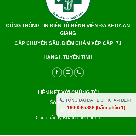
CỔNG THÔNG TIN ĐIỆN TỬ BỆNH VIỆN ĐA KHOA AN
GIANG
CẤP CHUYÊN SÂU. ĐIỂM CHẤM XẾP CẤP: 71
HẠNG I. TUYẾN TỈNH
LIÊN KẾT VỚI CHÚNG TÔI
TỔNG ĐÀI ĐẶT LỊCH KHÁM BỆNH
Sở y tế An Giang
1900585888 (bấm phím 1)
Bộ y tế
Cục quản lý Khám chữa bệnh