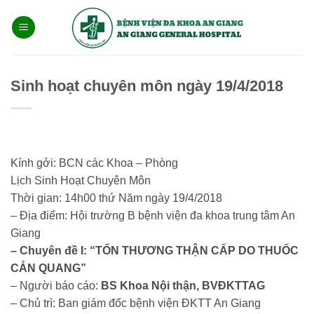
Bỏ
qua
nội
dung
Sinh hoạt chuyên môn ngày 19/4/2018
Kính gởi: BCN các Khoa – Phòng
Lịch Sinh Hoạt Chuyên Môn
Thời gian: 14h00 thứ Năm ngày 19/4/2018
– Địa điểm: Hội trường B bệnh viện đa khoa trung tâm An
Giang
– Chuyên đề I:
“
TỔN THƯƠNG THẬN CẤP DO THUỐC
CẢN QUANG”
– Người báo cáo:
BS Khoa Nội thận
, BVĐKTTAG
– Chủ trì: Ban giám đốc bệnh viện ĐKTT An Giang