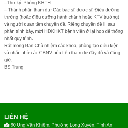
–Thư ký: Phòng KHTH
– Thành phần tham dự
:
Các bác sĩ, dược sĩ, Điều dưỡng
trưởng (hoặc điều dưỡng hành chánh hoặc KTV trưởng)
và người quan tâm chuyên đề. Riêng chuyên đề II, sau
phần trình bày, mời HĐKHKT bệnh viện ở lại họp để thống
nhất quy trình.
Rất mong Ban Chủ nhiệm các khoa, phòng tạo điều kiện
và nhắc nhở các CBNV nêu trên tham dự đầy đủ và đúng
giờ.
BS Trung
LIÊN HỆ
60 Ung Văn Khiêm, Phường Long Xuyên, Tỉnh An