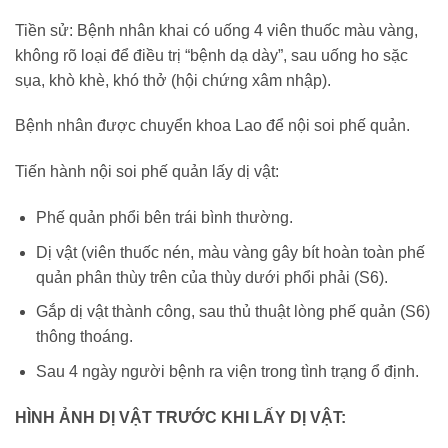
Tiền sử: Bệnh nhân khai có uống 4 viên thuốc màu vàng,
không rõ loại để điều trị “bệnh dạ dày”, sau uống ho sặc
sụa, khò khè, khó thở (hội chứng xâm nhập).
Bệnh nhân được chuyển khoa Lao để nội soi phế quản.
Tiến hành nội soi phế quản lấy dị vật:
Phế quản phổi bên trái bình thường.
Dị vật (viên thuốc nén, màu vàng gây bít hoàn toàn phế
quản phân thùy trên của thùy dưới phổi phải (S6).
Gắp dị vật thành công, sau thủ thuật lòng phế quản (S6)
thông thoáng.
Sau 4 ngày người bệnh ra viện trong tình trạng ổ định.
HÌNH ẢNH DỊ VẬT TRƯỚC KHI LẤY DỊ VẬT: