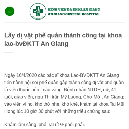
Bỏ
qua
nội
dung
Lấy dị vật phế quản thành công tại khoa
lao-bvĐKTT An Giang
Ngày 16/4/2020 các bác sĩ khoa Lao-BVĐKTT An Giang
tiến hành nội soi phế quản gắp thành công dị vật phế quản
là viên thuốc nén, màu vàng. Bệnh nhân NTDH, nữ, 41
tuổi, giáo viên, ngụ Thị trấn Mỹ Luông, Chợ Mới, An Giang;
vào viện vì ho, khó thở nhẹ, khò khè, khám tại khoa Tai Mũi
Họng lúc 10 giờ 30 phút với những triệu chứng sau:
Khám lâm sàng: phổi ral rít ½ phổi phải.