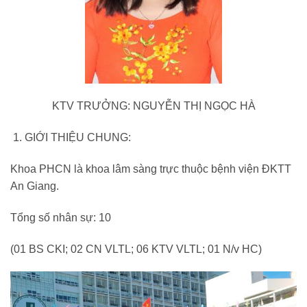
KTV TRƯỞNG: NGUYỄN THỊ NGỌC HÀ
GIỚI THIỆU CHUNG:
Khoa PHCN là khoa lâm sàng trực thuộc bệnh viện ĐKTT
An Giang.
Tổng số nhân sự: 10
(01 BS CKI; 02 CN VLTL; 06 KTV VLTL; 01 N/v HC)