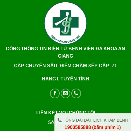
CỔNG THÔNG TIN ĐIỆN TỬ BỆNH VIỆN ĐA KHOA AN
GIANG
CẤP CHUYÊN SÂU. ĐIỂM CHẤM XẾP CẤP: 71
HẠNG I. TUYẾN TỈNH
LIÊN KẾT VỚI CHÚNG TÔI
TỔNG ĐÀI ĐẶT LỊCH KHÁM BỆNH
Sở y tế An Giang
1900585888 (bấm phím 1)
Bộ y tế