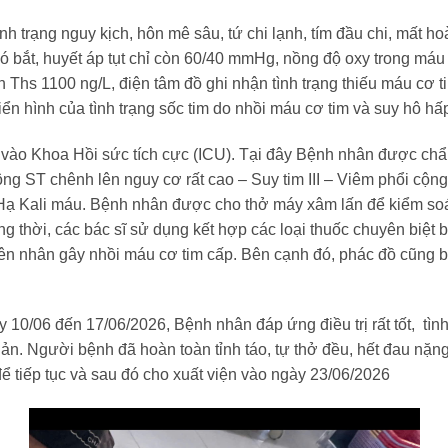
nh trạng nguy kịch, hôn mê sâu, tứ chi lạnh, tím đầu chi, mất h
ó bắt, huyết áp tụt chỉ còn 60/40 mmHg, nồng độ oxy trong má
n Ths 1100 ng/L, điện tâm đồ ghi nhận tình trạng thiếu máu cơ 
ển hình của tình trạng sốc tim do nhồi máu cơ tim và suy hô hấ
vào Khoa Hồi sức tích cực (ICU). Tại đây Bệnh nhân được chẩ
ng ST chênh lên nguy cơ rất cao – Suy tim III – Viêm phổi cộn
Hạ Kali máu. Bệnh nhân được cho thở máy xâm lấn để kiểm soát
g thời, các bác sĩ sử dụng kết hợp các loại thuốc chuyên biệt
guyên nhân gây nhồi máu cơ tim cấp. Bên cạnh đó, phác đồ cũng b
ày 10/06 đến 17/06/2026, Bệnh nhân đáp ứng điều trị rất tốt, tì
quản. Người bệnh đã hoàn toàn tỉnh táo, tự thở đều, hết đau nặn
 tiếp tục và sau đó cho xuất viện vào ngày 23/06/2026