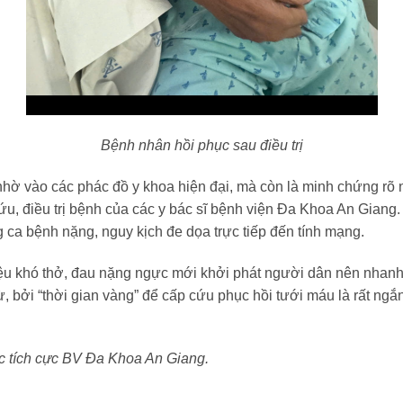
Bệnh nhân hồi phục sau điều trị
hờ vào các phác đồ y khoa hiện đại, mà còn là minh chứng rõ né
cứu, điều trị bệnh của các y bác sĩ bệnh viện Đa Khoa An Gia
g ca bệnh nặng, nguy kịch đe dọa trực tiếp đến tính mạng.
ệu khó thở, đau nặng ngực mới khởi phát người dân nên nhanh 
 bởi “thời gian vàng” để cấp cứu phục hồi tưới máu là rất ngắ
ích cực BV Đa Khoa An Giang.