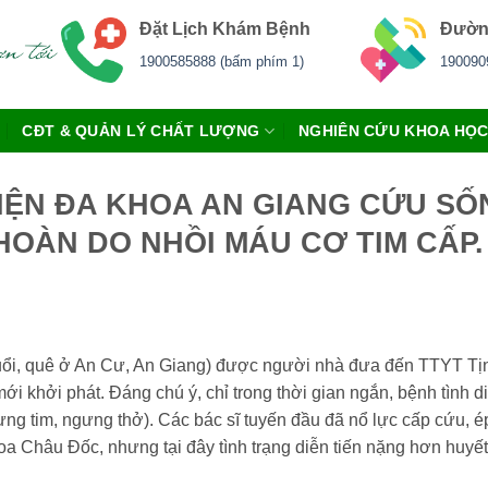
Đặt Lịch Khám Bệnh
Đườn
1900585888 (bấm phím 1)
190090
CĐT & QUẢN LÝ CHẤT LƯỢNG
NGHIÊN CỨU KHOA HỌ
IỆN ĐA KHOA AN GIANG CỨU SỐ
OÀN DO NHỒI MÁU CƠ TIM CẤP.
ổi, quê ở An Cư, An Giang) được người nhà đưa đến TTYT Tịnh
 khởi phát. Đáng chú ý, chỉ trong thời gian ngắn, bệnh tình d
ưng tim, ngưng thở). Các bác sĩ tuyến đầu đã nổ lực cấp cứu, é
oa Châu Đốc, nhưng tại đây tình trạng diễn tiến nặng hơn huyế