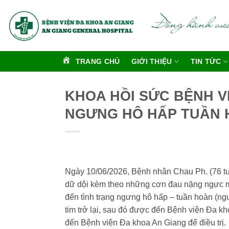
Bỏ
qua
nội
dung
TRANG CHỦ
GIỚI THIỆU
TIN TỨC
KHOA HỒI SỨC BỆNH V
NGƯNG HÔ HẤP TUẦN H
Ngày 10/06/2026, Bệnh nhân Chau Ph. (76 tu
dữ dội kèm theo những cơn đau nặng ngực mới
đến tình trạng ngưng hô hấp – tuần hoàn (ng
tim trở lại, sau đó được đến Bệnh viện Đa kh
đến Bệnh viện Đa khoa An Giang để điều trị.