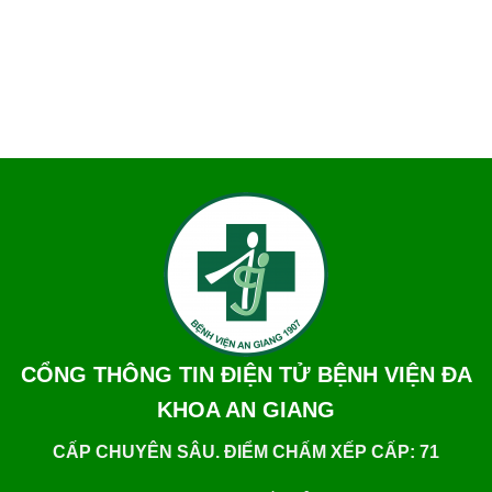
CỔNG THÔNG TIN ĐIỆN TỬ BỆNH VIỆN ĐA
KHOA AN GIANG
CẤP CHUYÊN SÂU. ĐIỂM CHẤM XẾP CẤP: 71