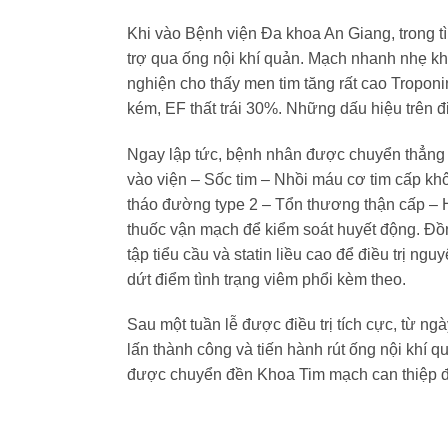
Khi vào Bệnh viện Đa khoa An Giang, trong tì
trợ qua ống nội khí quản. Mạch nhanh nhẹ kh
nghiện cho thấy men tim tăng rất cao Troponi
kém, EF thất trái 30%. Những dấu hiệu trên đi
Ngay lập tức, bệnh nhân được chuyển thẳng 
vào viện – Sốc tim – Nhồi máu cơ tim cấp khô
tháo đường type 2 – Tổn thương thận cấp – 
thuốc vận mạch để kiểm soát huyết động. Đồn
tập tiểu cầu và statin liều cao để điều trị n
dứt điểm tình trạng viêm phổi kèm theo.
Sau một tuần lễ được điều trị tích cực, từ ng
lấn thành công và tiến hành rút ống nội khí 
được chuyển đền Khoa Tim mạch can thiệp để