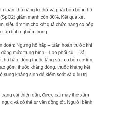
oàn toàn khả năng tự thở và phải bóp bóng hỗ
u (SpO2) giảm mạnh còn 80%. Kết quả xét
tim, siêu âm tim cho kết quả chức năng co bóp
p cấp tính nghiêm trọng.
n đoán: Ngưng hô hấp – tuần hoàn trước khi
g đồng mức trung bình – Lao phổi cũ – Đái
 hô hấp; dùng thuốc tăng sức co bóp cơ tim,
 bao gồm: thuốc kháng đông, thuốc kháng kết
ổ sung kháng sinh để kiểm soát và điều trị
nh trạng cải thiện dần, được cai máy thở xâm
g ngực và có thể tự vận động tốt. Người bệnh