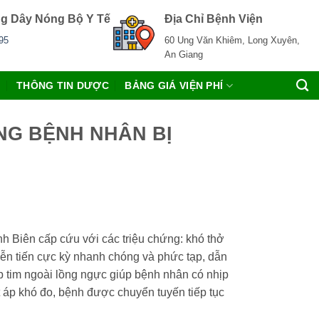
g Dây Nóng Bộ Y Tế
Địa Chỉ Bệnh Viện
95
60 Ung Văn Khiêm, Long Xuyên,
An Giang
C
THÔNG TIN DƯỢC
BẢNG GIÁ VIỆN PHÍ
NG BỆNH NHÂN BỊ
 Biên cấp cứu với các triệu chứng: khó thở
iễn tiến cực kỳ nhanh chóng và phức tạp, dẫn
p tim ngoài lồng ngực giúp bệnh nhân có nhịp
t áp khó đo, bệnh được chuyển tuyến tiếp tục